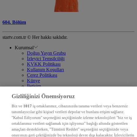
604. Bölüm
startv.com.tr © Her hakkı saklıdır.
Kurumsal
Doğuş Yayın Grubu
İzleyici Temsilciliği
KVKK Politikası
Kullanım Koşulları
Çerez Politikası
Künye
İletişim
Frekans
Gizliliğinizi Önemsiyoruz
DYG Televizyonlar
NTV
Biz ve
1017
iş ortaklarımız, cihazınızda tarama verileri veya benzersiz
STAR
tanımlayıcılar gibi kişisel verileri depolar ve bunlara erişim sağlarız.
EURO STAR
"Kabul Ediyorum" seçeneğini seçtiğinizde izleme teknolojileri "biz ve iş
KRAL POP TV
ortaklarımız verileri sağlamak için işliyoruz" başlığı altında gösterilen
DYG Radyolar
amaçları desteklerken, "Tümünü Reddet" seçeneğini seçtiğinizde veya
NTV RADYO
onayınızı geri çektiğinizde bu teknoloji devre dışı kalacaktır. İzleyicilerin
KRAL FM