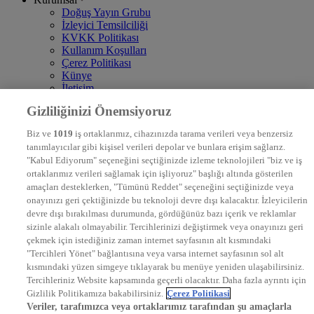
Doğuş Yayın Grubu
İzleyici Temsilciliği
KVKK Politikası
Kullanım Koşulları
Çerez Politikası
Künye
İletişim
Frekans
Gizliliğinizi Önemsiyoruz
DYG Televizyonlar
NTV
Biz ve
1019
iş ortaklarımız, cihazınızda tarama verileri veya benzersiz
STAR
tanımlayıcılar gibi kişisel verileri depolar ve bunlara erişim sağlarız.
EURO STAR
"Kabul Ediyorum" seçeneğini seçtiğinizde izleme teknolojileri "biz ve iş
KRAL POP TV
ortaklarımız verileri sağlamak için işliyoruz" başlığı altında gösterilen
DYG Radyolar
amaçları desteklerken, "Tümünü Reddet" seçeneğini seçtiğinizde veya
NTV RADYO
onayınızı geri çektiğinizde bu teknoloji devre dışı kalacaktır. İzleyicilerin
KRAL FM
KRAL POP
devre dışı bırakılması durumunda, gördüğünüz bazı içerik ve reklamlar
EKSEN
sizinle alakalı olmayabilir. Tercihlerinizi değiştirmek veya onayınızı geri
VOYAGE
çekmek için istediğiniz zaman internet sayfasının alt kısmındaki
DYG Dijital
"Tercihleri Yönet" bağlantısına veya varsa internet sayfasının sol alt
ntv.com.tr
kısmındaki yüzen simgeye tıklayarak bu menüye yeniden ulaşabilirsiniz.
ntvspor.net
Tercihleriniz Website kapsamında geçerli olacaktır. Daha fazla ayrıntı için
secim.ntv.com.tr
Gizlilik Politikamıza bakabilirsiniz.
Çerez Politikasi
startv.com.tr
Veriler, tarafımızca veya ortaklarımız tarafından şu amaçlarla