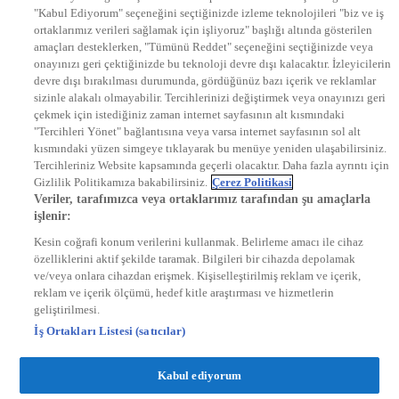
EURO STAR
"Kabul Ediyorum" seçeneğini seçtiğinizde izleme teknolojileri "biz ve iş
KRAL POP TV
ortaklarımız verileri sağlamak için işliyoruz" başlığı altında gösterilen
DYG Radyolar
amaçları desteklerken, "Tümünü Reddet" seçeneğini seçtiğinizde veya
NTV RADYO
onayınızı geri çektiğinizde bu teknoloji devre dışı kalacaktır. İzleyicilerin
KRAL FM
KRAL POP
devre dışı bırakılması durumunda, gördüğünüz bazı içerik ve reklamlar
EKSEN
sizinle alakalı olmayabilir. Tercihlerinizi değiştirmek veya onayınızı geri
VOYAGE
çekmek için istediğiniz zaman internet sayfasının alt kısmındaki
DYG Dijital
"Tercihleri Yönet" bağlantısına veya varsa internet sayfasının sol alt
ntv.com.tr
kısmındaki yüzen simgeye tıklayarak bu menüye yeniden ulaşabilirsiniz.
ntvspor.net
Tercihleriniz Website kapsamında geçerli olacaktır. Daha fazla ayrıntı için
secim.ntv.com.tr
Gizlilik Politikamıza bakabilirsiniz.
Çerez Politikasi
startv.com.tr
Veriler, tarafımızca veya ortaklarımız tarafından şu amaçlarla
kralmuzik.com.tr
işlenir:
puhutv.com
Kesin coğrafi konum verilerini kullanmak. Belirleme amacı ile cihaz
özelliklerini aktif şekilde taramak. Bilgileri bir cihazda depolamak
ve/veya onlara cihazdan erişmek. Kişiselleştirilmiş reklam ve içerik,
reklam ve içerik ölçümü, hedef kitle araştırması ve hizmetlerin
geliştirilmesi.
İş Ortakları Listesi (satıcılar)
Kabul ediyorum