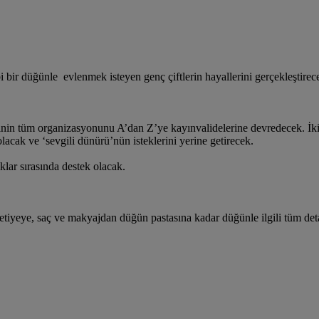
 bir düğünle evlenmek isteyen genç çiftlerin hayallerini gerçekleştirec
rinin tüm organizasyonunu A’dan Z’ye kayınvalidelerine devredecek. İk
olacak ve ‘sevgili dünürü’nün isteklerini yerine getirecek.
lar sırasında destek olacak.
etiyeye, saç ve makyajdan düğün pastasına kadar düğünle ilgili tüm det