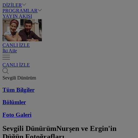
DİZİLER
PROGRAMLAR
YAYIN AKIŞI
CANLI İZLE
İki Aile
CANLI İZLE
Sevgili Dünürüm
Tüm Bilgiler
Bölümler
Foto Galeri
Sevgili Dünürüm
Nurşen ve Ergin'in
Düğün Fotoğrafları