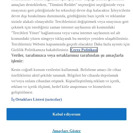
DYG Radyolar
amaçları desteklerken, "Tümünü Reddet" seçeneğini seçtiğinizde veya
NTV RADYO
onayınızı geri çektiğinizde bu teknoloji devre dışı kalacaktır. İzleyicilerin
KRAL FM
KRAL POP
devre dışı bırakılması durumunda, gördüğünüz bazı içerik ve reklamlar
EKSEN
sizinle alakalı olmayabilir. Tercihlerinizi değiştirmek veya onayınızı geri
VOYAGE
çekmek için istediğiniz zaman internet sayfasının alt kısmındaki
DYG Dijital
"Tercihleri Yönet" bağlantısına veya varsa internet sayfasının sol alt
ntv.com.tr
kısmındaki yüzen simgeye tıklayarak bu menüye yeniden ulaşabilirsiniz.
ntvspor.net
Tercihleriniz Website kapsamında geçerli olacaktır. Daha fazla ayrıntı için
secim.ntv.com.tr
Gizlilik Politikamıza bakabilirsiniz.
Çerez Politikasi
startv.com.tr
Veriler, tarafımızca veya ortaklarımız tarafından şu amaçlarla
kralmuzik.com.tr
işlenir:
puhutv.com
Kesin coğrafi konum verilerini kullanmak. Belirleme amacı ile cihaz
özelliklerini aktif şekilde taramak. Bilgileri bir cihazda depolamak
ve/veya onlara cihazdan erişmek. Kişiselleştirilmiş reklam ve içerik,
reklam ve içerik ölçümü, hedef kitle araştırması ve hizmetlerin
geliştirilmesi.
İş Ortakları Listesi (satıcılar)
Kabul ediyorum
Amaçları Göster