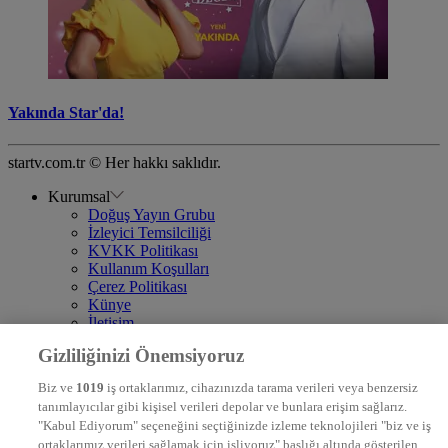
Yakında Star'da!
startv.com.tr © Her hakkı saklıdır.
Kurumsal
Doğuş Yayın Grubu
İzleyici Temsilciliği
KVKK Politikası
Kullanım Koşulları
Çerez Politikası
Künye
İletişim
Frekans
Gizliliğinizi Önemsiyoruz
DYG Televizyonlar
NTV
Biz ve
1019
iş ortaklarımız, cihazınızda tarama verileri veya benzersiz
STAR
tanımlayıcılar gibi kişisel verileri depolar ve bunlara erişim sağlarız.
EURO STAR
"Kabul Ediyorum" seçeneğini seçtiğinizde izleme teknolojileri "biz ve iş
KRAL POP TV
ortaklarımız verileri sağlamak için işliyoruz" başlığı altında gösterilen