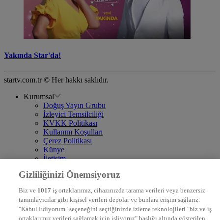
Yakında Star'da!
startv.com.tr © Her hakkı saklıdır.
Kurumsal
Doğuş Yayın Grubu
İzleyici Temsilciliği
KVKK Politikası
Kullanım Koşulları
Çerez Politikası
Künye
İletişim
Frekans
Gizliliğinizi Önemsiyoruz
DYG Televizyonlar
NTV
Biz ve
1017
iş ortaklarımız, cihazınızda tarama verileri veya benzersiz
STAR
tanımlayıcılar gibi kişisel verileri depolar ve bunlara erişim sağlarız.
EURO STAR
"Kabul Ediyorum" seçeneğini seçtiğinizde izleme teknolojileri "biz ve iş
KRAL POP TV
ortaklarımız verileri sağlamak için işliyoruz" başlığı altında gösterilen