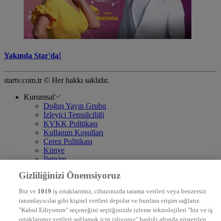
Yakında Star'da!
startv.com.tr © Her hakkı saklıdır.
Kurumsal
Doğuş Yayın Grubu
İzleyici Temsilciliği
KVKK Politikası
Kullanım Koşulları
Çerez Politikası
Künye
İletişim
Frekans
Gizliliğinizi Önemsiyoruz
DYG Televizyonlar
NTV
Biz ve
1019
iş ortaklarımız, cihazınızda tarama verileri veya benzersiz
STAR
tanımlayıcılar gibi kişisel verileri depolar ve bunlara erişim sağlarız.
EURO STAR
"Kabul Ediyorum" seçeneğini seçtiğinizde izleme teknolojileri "biz ve iş
KRAL POP TV
ortaklarımız verileri sağlamak için işliyoruz" başlığı altında gösterilen