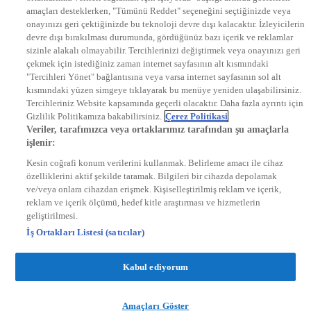
DYG Radyolar
amaçları desteklerken, "Tümünü Reddet" seçeneğini seçtiğinizde veya
NTV RADYO
onayınızı geri çektiğinizde bu teknoloji devre dışı kalacaktır. İzleyicilerin
KRAL FM
KRAL POP
devre dışı bırakılması durumunda, gördüğünüz bazı içerik ve reklamlar
EKSEN
sizinle alakalı olmayabilir. Tercihlerinizi değiştirmek veya onayınızı geri
VOYAGE
çekmek için istediğiniz zaman internet sayfasının alt kısmındaki
DYG Dijital
"Tercihleri Yönet" bağlantısına veya varsa internet sayfasının sol alt
ntv.com.tr
kısmındaki yüzen simgeye tıklayarak bu menüye yeniden ulaşabilirsiniz.
ntvspor.net
Tercihleriniz Website kapsamında geçerli olacaktır. Daha fazla ayrıntı için
secim.ntv.com.tr
Gizlilik Politikamıza bakabilirsiniz.
Çerez Politikasi
startv.com.tr
Veriler, tarafımızca veya ortaklarımız tarafından şu amaçlarla
kralmuzik.com.tr
işlenir:
puhutv.com
Kesin coğrafi konum verilerini kullanmak. Belirleme amacı ile cihaz
özelliklerini aktif şekilde taramak. Bilgileri bir cihazda depolamak
ve/veya onlara cihazdan erişmek. Kişiselleştirilmiş reklam ve içerik,
reklam ve içerik ölçümü, hedef kitle araştırması ve hizmetlerin
geliştirilmesi.
İş Ortakları Listesi (satıcılar)
Kabul ediyorum
Amaçları Göster