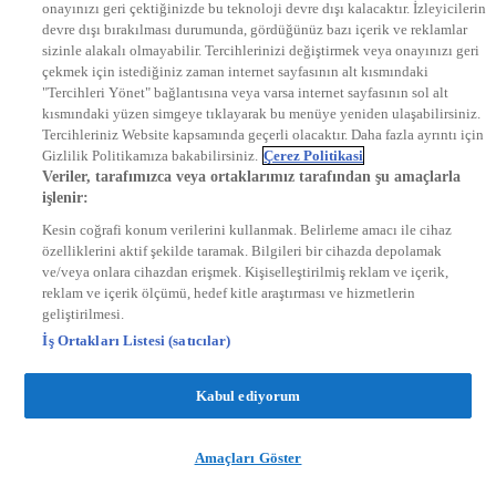
onayınızı geri çektiğinizde bu teknoloji devre dışı kalacaktır. İzleyicilerin
KRAL FM
KRAL POP
devre dışı bırakılması durumunda, gördüğünüz bazı içerik ve reklamlar
EKSEN
sizinle alakalı olmayabilir. Tercihlerinizi değiştirmek veya onayınızı geri
VOYAGE
çekmek için istediğiniz zaman internet sayfasının alt kısmındaki
DYG Dijital
"Tercihleri Yönet" bağlantısına veya varsa internet sayfasının sol alt
ntv.com.tr
kısmındaki yüzen simgeye tıklayarak bu menüye yeniden ulaşabilirsiniz.
ntvspor.net
Tercihleriniz Website kapsamında geçerli olacaktır. Daha fazla ayrıntı için
secim.ntv.com.tr
Gizlilik Politikamıza bakabilirsiniz.
Çerez Politikasi
startv.com.tr
Veriler, tarafımızca veya ortaklarımız tarafından şu amaçlarla
kralmuzik.com.tr
işlenir:
puhutv.com
Kesin coğrafi konum verilerini kullanmak. Belirleme amacı ile cihaz
özelliklerini aktif şekilde taramak. Bilgileri bir cihazda depolamak
ve/veya onlara cihazdan erişmek. Kişiselleştirilmiş reklam ve içerik,
reklam ve içerik ölçümü, hedef kitle araştırması ve hizmetlerin
geliştirilmesi.
İş Ortakları Listesi (satıcılar)
Kabul ediyorum
Amaçları Göster