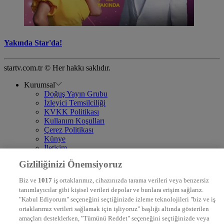
Yakında Star'da!
startv.com.tr © Her hakkı saklıdır.
Kurumsal
Doğuş Yayın Grubu
İzleyici Temsilciliği
KVKK Politikası
Kullanım Koşulları
Çerez Politikası
Künye
İletişim
Frekans
Gizliliğinizi Önemsiyoruz
DYG Televizyonlar
NTV
Biz ve
1017
iş ortaklarımız, cihazınızda tarama verileri veya benzersiz
STAR
tanımlayıcılar gibi kişisel verileri depolar ve bunlara erişim sağlarız.
EURO STAR
"Kabul Ediyorum" seçeneğini seçtiğinizde izleme teknolojileri "biz ve iş
KRAL POP TV
ortaklarımız verileri sağlamak için işliyoruz" başlığı altında gösterilen
DYG Radyolar
amaçları desteklerken, "Tümünü Reddet" seçeneğini seçtiğinizde veya
NTV RADYO