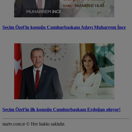
Seçim Özel'in konuğu Cumhurbaşkanı Adayı Muharrem İnce
Seçim Özel'in ilk konuğu Cumhurbaşkanı Erdoğan oluyor!
startv.com.tr © Her hakkı saklıdır.