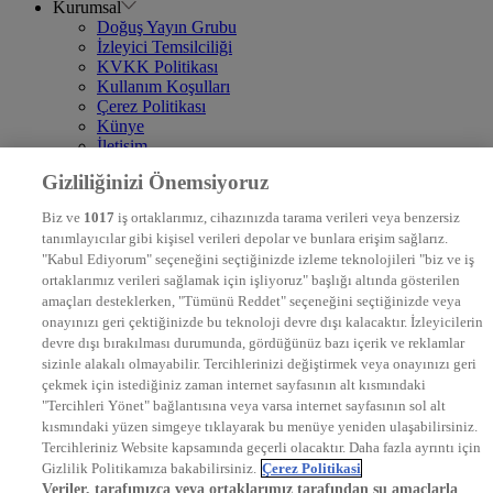
Kurumsal
Doğuş Yayın Grubu
İzleyici Temsilciliği
KVKK Politikası
Kullanım Koşulları
Çerez Politikası
Künye
İletişim
Frekans
Gizliliğinizi Önemsiyoruz
DYG Televizyonlar
NTV
Biz ve
1017
iş ortaklarımız, cihazınızda tarama verileri veya benzersiz
STAR
tanımlayıcılar gibi kişisel verileri depolar ve bunlara erişim sağlarız.
EURO STAR
"Kabul Ediyorum" seçeneğini seçtiğinizde izleme teknolojileri "biz ve iş
KRAL POP TV
ortaklarımız verileri sağlamak için işliyoruz" başlığı altında gösterilen
DYG Radyolar
amaçları desteklerken, "Tümünü Reddet" seçeneğini seçtiğinizde veya
NTV RADYO
onayınızı geri çektiğinizde bu teknoloji devre dışı kalacaktır. İzleyicilerin
KRAL FM
KRAL POP
devre dışı bırakılması durumunda, gördüğünüz bazı içerik ve reklamlar
EKSEN
sizinle alakalı olmayabilir. Tercihlerinizi değiştirmek veya onayınızı geri
VOYAGE
çekmek için istediğiniz zaman internet sayfasının alt kısmındaki
DYG Dijital
"Tercihleri Yönet" bağlantısına veya varsa internet sayfasının sol alt
ntv.com.tr
kısmındaki yüzen simgeye tıklayarak bu menüye yeniden ulaşabilirsiniz.
ntvspor.net
Tercihleriniz Website kapsamında geçerli olacaktır. Daha fazla ayrıntı için
secim.ntv.com.tr
Gizlilik Politikamıza bakabilirsiniz.
Çerez Politikasi
startv.com.tr
Veriler, tarafımızca veya ortaklarımız tarafından şu amaçlarla