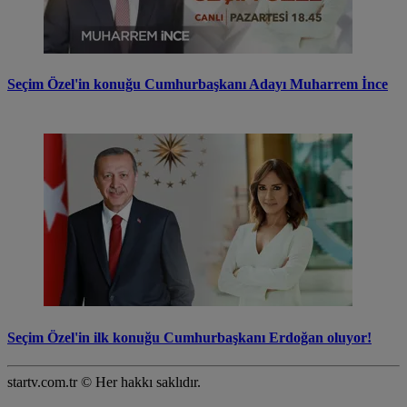
Seçim Özel'in konuğu Cumhurbaşkanı Adayı Muharrem İnce
Seçim Özel'in ilk konuğu Cumhurbaşkanı Erdoğan oluyor!
startv.com.tr © Her hakkı saklıdır.