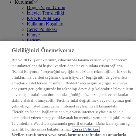
Kurumsal
Doğuş Yayın Grubu
İzleyici Temsilciliği
KVKK Politikası
Kullanım Koşulları
Çerez Politikası
Künye
İletişim
Frekans
Gizliliğinizi Önemsiyoruz
DYG Televizyonlar
NTV
Biz ve
1017
iş ortaklarımız, cihazınızda tarama verileri veya benzersiz
STAR
tanımlayıcılar gibi kişisel verileri depolar ve bunlara erişim sağlarız.
EURO STAR
"Kabul Ediyorum" seçeneğini seçtiğinizde izleme teknolojileri "biz ve iş
KRAL POP TV
ortaklarımız verileri sağlamak için işliyoruz" başlığı altında gösterilen
DYG Radyolar
amaçları desteklerken, "Tümünü Reddet" seçeneğini seçtiğinizde veya
NTV RADYO
onayınızı geri çektiğinizde bu teknoloji devre dışı kalacaktır. İzleyicilerin
KRAL FM
KRAL POP
devre dışı bırakılması durumunda, gördüğünüz bazı içerik ve reklamlar
EKSEN
sizinle alakalı olmayabilir. Tercihlerinizi değiştirmek veya onayınızı geri
VOYAGE
çekmek için istediğiniz zaman internet sayfasının alt kısmındaki
DYG Dijital
"Tercihleri Yönet" bağlantısına veya varsa internet sayfasının sol alt
ntv.com.tr
kısmındaki yüzen simgeye tıklayarak bu menüye yeniden ulaşabilirsiniz.
ntvspor.net
Tercihleriniz Website kapsamında geçerli olacaktır. Daha fazla ayrıntı için
secim.ntv.com.tr
Gizlilik Politikamıza bakabilirsiniz.
Çerez Politikasi
startv.com.tr
Veriler, tarafımızca veya ortaklarımız tarafından şu amaçlarla