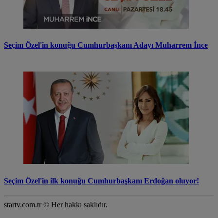
Seçim Özel'in konuğu Cumhurbaşkanı Adayı Muharrem İnce
Seçim Özel'in ilk konuğu Cumhurbaşkanı Erdoğan oluyor!
startv.com.tr © Her hakkı saklıdır.