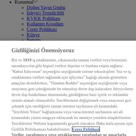
Kurumsal
Doğuş Yayın Grubu
İzleyici Temsilciliği
KVKK Politikası
Kullanım Koşulları
Çerez Politikası
Künye
İletişim
Frekans
Gizliliğinizi Önemsiyoruz
DYG Televizyonlar
NTV
Biz ve
1019
iş ortaklarımız, cihazınızda tarama verileri veya benzersiz
STAR
tanımlayıcılar gibi kişisel verileri depolar ve bunlara erişim sağlarız.
EURO STAR
"Kabul Ediyorum" seçeneğini seçtiğinizde izleme teknolojileri "biz ve iş
KRAL POP TV
ortaklarımız verileri sağlamak için işliyoruz" başlığı altında gösterilen
DYG Radyolar
amaçları desteklerken, "Tümünü Reddet" seçeneğini seçtiğinizde veya
NTV RADYO
onayınızı geri çektiğinizde bu teknoloji devre dışı kalacaktır. İzleyicilerin
KRAL FM
KRAL POP
devre dışı bırakılması durumunda, gördüğünüz bazı içerik ve reklamlar
EKSEN
sizinle alakalı olmayabilir. Tercihlerinizi değiştirmek veya onayınızı geri
VOYAGE
çekmek için istediğiniz zaman internet sayfasının alt kısmındaki
DYG Dijital
"Tercihleri Yönet" bağlantısına veya varsa internet sayfasının sol alt
ntv.com.tr
kısmındaki yüzen simgeye tıklayarak bu menüye yeniden ulaşabilirsiniz.
ntvspor.net
Tercihleriniz Website kapsamında geçerli olacaktır. Daha fazla ayrıntı için
secim.ntv.com.tr
Gizlilik Politikamıza bakabilirsiniz.
Çerez Politikasi
startv.com.tr
Veriler, tarafımızca veya ortaklarımız tarafından şu amaçlarla