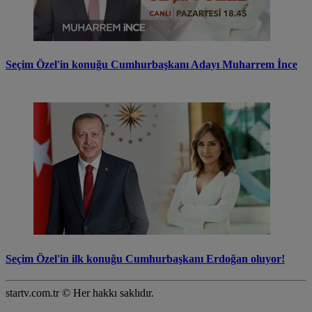
Seçim Özel'in konuğu Cumhurbaşkanı Adayı Muharrem İnce
Seçim Özel'in ilk konuğu Cumhurbaşkanı Erdoğan oluyor!
startv.com.tr © Her hakkı saklıdır.