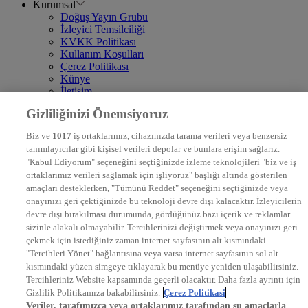
Kurumsal
Doğuş Yayın Grubu
İzleyici Temsilciliği
KVKK Politikası
Kullanım Koşulları
Çerez Politikası
Künye
İletişim
Frekans
Gizliliğinizi Önemsiyoruz
DYG Televizyonlar
NTV
Biz ve
1017
iş ortaklarımız, cihazınızda tarama verileri veya benzersiz
STAR
tanımlayıcılar gibi kişisel verileri depolar ve bunlara erişim sağlarız.
EURO STAR
"Kabul Ediyorum" seçeneğini seçtiğinizde izleme teknolojileri "biz ve iş
KRAL POP TV
ortaklarımız verileri sağlamak için işliyoruz" başlığı altında gösterilen
DYG Radyolar
amaçları desteklerken, "Tümünü Reddet" seçeneğini seçtiğinizde veya
NTV RADYO
onayınızı geri çektiğinizde bu teknoloji devre dışı kalacaktır. İzleyicilerin
KRAL FM
KRAL POP
devre dışı bırakılması durumunda, gördüğünüz bazı içerik ve reklamlar
EKSEN
sizinle alakalı olmayabilir. Tercihlerinizi değiştirmek veya onayınızı geri
VOYAGE
çekmek için istediğiniz zaman internet sayfasının alt kısmındaki
DYG Dijital
"Tercihleri Yönet" bağlantısına veya varsa internet sayfasının sol alt
ntv.com.tr
kısmındaki yüzen simgeye tıklayarak bu menüye yeniden ulaşabilirsiniz.
ntvspor.net
Tercihleriniz Website kapsamında geçerli olacaktır. Daha fazla ayrıntı için
secim.ntv.com.tr
Gizlilik Politikamıza bakabilirsiniz.
Çerez Politikasi
startv.com.tr
Veriler, tarafımızca veya ortaklarımız tarafından şu amaçlarla