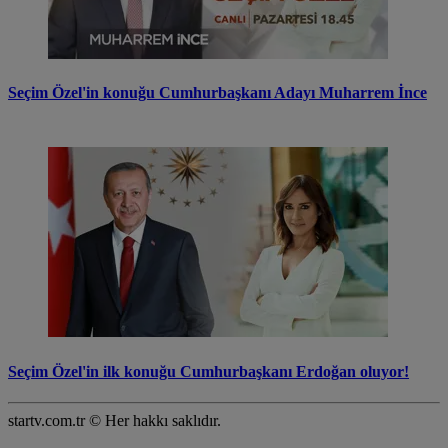
Seçim Özel'in konuğu Cumhurbaşkanı Adayı Muharrem İnce
Seçim Özel'in ilk konuğu Cumhurbaşkanı Erdoğan oluyor!
startv.com.tr © Her hakkı saklıdır.