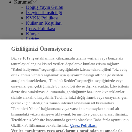
Kurumsal
Doğuş Yayın Grubu
İzleyici Temsilciliği
KVKK Politikası
Kullanım Koşulları
Çerez Politikası
Künye
İletişim
Frekans
Gizliliğinizi Önemsiyoruz
DYG Televizyonlar
NTV
Biz ve
1019
iş ortaklarımız, cihazınızda tarama verileri veya benzersiz
STAR
tanımlayıcılar gibi kişisel verileri depolar ve bunlara erişim sağlarız.
EURO STAR
"Kabul Ediyorum" seçeneğini seçtiğinizde izleme teknolojileri "biz ve iş
KRAL POP TV
ortaklarımız verileri sağlamak için işliyoruz" başlığı altında gösterilen
DYG Radyolar
amaçları desteklerken, "Tümünü Reddet" seçeneğini seçtiğinizde veya
NTV RADYO
onayınızı geri çektiğinizde bu teknoloji devre dışı kalacaktır. İzleyicilerin
KRAL FM
KRAL POP
devre dışı bırakılması durumunda, gördüğünüz bazı içerik ve reklamlar
EKSEN
sizinle alakalı olmayabilir. Tercihlerinizi değiştirmek veya onayınızı geri
VOYAGE
çekmek için istediğiniz zaman internet sayfasının alt kısmındaki
DYG Dijital
"Tercihleri Yönet" bağlantısına veya varsa internet sayfasının sol alt
ntv.com.tr
kısmındaki yüzen simgeye tıklayarak bu menüye yeniden ulaşabilirsiniz.
ntvspor.net
Tercihleriniz Website kapsamında geçerli olacaktır. Daha fazla ayrıntı için
secim.ntv.com.tr
Gizlilik Politikamıza bakabilirsiniz.
Çerez Politikasi
startv.com.tr
Veriler, tarafımızca veya ortaklarımız tarafından şu amaçlarla