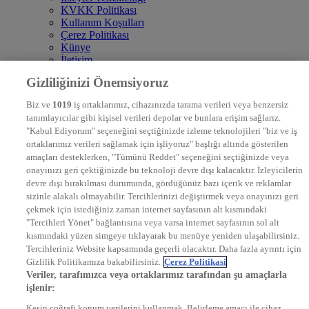
KVKK Politikası
Kullanım Koşulları
Çerez Politikası
Künye
İletişim
Frekans
Gizliliğinizi Önemsiyoruz
DYG Televizyonlar
NTV
Biz ve
1019
iş ortaklarımız, cihazınızda tarama verileri veya benzersiz
STAR
tanımlayıcılar gibi kişisel verileri depolar ve bunlara erişim sağlarız.
EURO STAR
"Kabul Ediyorum" seçeneğini seçtiğinizde izleme teknolojileri "biz ve iş
KRAL POP TV
ortaklarımız verileri sağlamak için işliyoruz" başlığı altında gösterilen
DYG Radyolar
amaçları desteklerken, "Tümünü Reddet" seçeneğini seçtiğinizde veya
NTV RADYO
onayınızı geri çektiğinizde bu teknoloji devre dışı kalacaktır. İzleyicilerin
KRAL FM
devre dışı bırakılması durumunda, gördüğünüz bazı içerik ve reklamlar
KRAL POP
EKSEN
sizinle alakalı olmayabilir. Tercihlerinizi değiştirmek veya onayınızı geri
VOYAGE
çekmek için istediğiniz zaman internet sayfasının alt kısmındaki
DYG Dijital
"Tercihleri Yönet" bağlantısına veya varsa internet sayfasının sol alt
ntv.com.tr
kısmındaki yüzen simgeye tıklayarak bu menüye yeniden ulaşabilirsiniz.
ntvspor.net
Tercihleriniz Website kapsamında geçerli olacaktır. Daha fazla ayrıntı için
secim.ntv.com.tr
Gizlilik Politikamıza bakabilirsiniz.
Çerez Politikasi
startv.com.tr
Veriler, tarafımızca veya ortaklarımız tarafından şu amaçlarla
kralmuzik.com.tr
işlenir:
puhutv.com
Kesin coğrafi konum verilerini kullanmak. Belirleme amacı ile cihaz