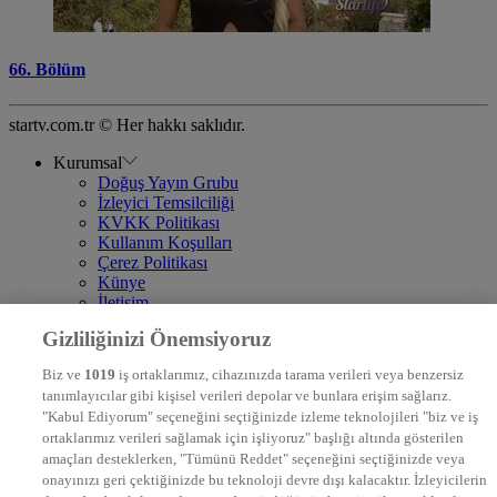
66. Bölüm
startv.com.tr © Her hakkı saklıdır.
Kurumsal
Doğuş Yayın Grubu
İzleyici Temsilciliği
KVKK Politikası
Kullanım Koşulları
Çerez Politikası
Künye
İletişim
Frekans
Gizliliğinizi Önemsiyoruz
DYG Televizyonlar
NTV
Biz ve
1019
iş ortaklarımız, cihazınızda tarama verileri veya benzersiz
STAR
tanımlayıcılar gibi kişisel verileri depolar ve bunlara erişim sağlarız.
EURO STAR
"Kabul Ediyorum" seçeneğini seçtiğinizde izleme teknolojileri "biz ve iş
KRAL POP TV
ortaklarımız verileri sağlamak için işliyoruz" başlığı altında gösterilen
DYG Radyolar
amaçları desteklerken, "Tümünü Reddet" seçeneğini seçtiğinizde veya
NTV RADYO
onayınızı geri çektiğinizde bu teknoloji devre dışı kalacaktır. İzleyicilerin
KRAL FM