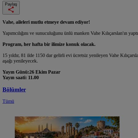
Paylaş
Vahe, aileleri mutlu etmeye devam ediyor!
Yapımcılığını ve sunuculuğunu ünlü manken Vahe Kılıçarslan'ın yaptı
Program, her hafta bir ilimize konuk olacak.
15 yıldır, 81 ilde 1150 dar gelirli evi ücretsiz yenileyen Vahe Kılıçarslan
aşağı yenileyecek.
Yayın Günü:26 Ekim Pazar
Yayın saati: 11.00
Bölümler
Tümü