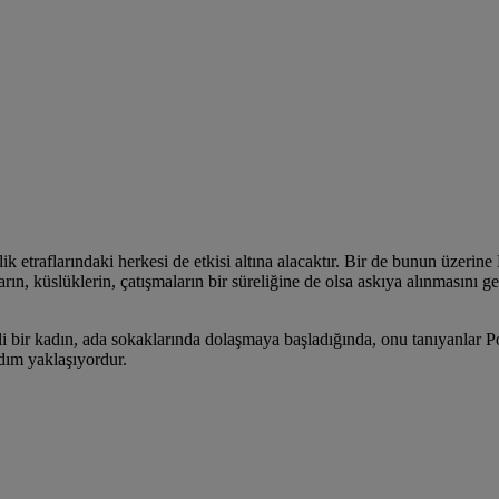
 etraflarındaki herkesi de etkisi altına alacaktır. Bir de bunun üzerine 
rın, küslüklerin, çatışmaların bir süreliğine de olsa askıya alınmasını g
 bir kadın, ada sokaklarında dolaşmaya başladığında, onu tanıyanlar Po
dım yaklaşıyordur.