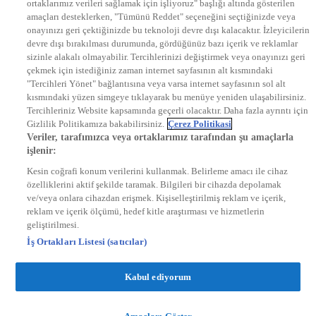
ortaklarımız verileri sağlamak için işliyoruz" başlığı altında gösterilen
DYG Radyolar
amaçları desteklerken, "Tümünü Reddet" seçeneğini seçtiğinizde veya
NTV RADYO
onayınızı geri çektiğinizde bu teknoloji devre dışı kalacaktır. İzleyicilerin
KRAL FM
KRAL POP
devre dışı bırakılması durumunda, gördüğünüz bazı içerik ve reklamlar
EKSEN
sizinle alakalı olmayabilir. Tercihlerinizi değiştirmek veya onayınızı geri
VOYAGE
çekmek için istediğiniz zaman internet sayfasının alt kısmındaki
DYG Dijital
"Tercihleri Yönet" bağlantısına veya varsa internet sayfasının sol alt
ntv.com.tr
kısmındaki yüzen simgeye tıklayarak bu menüye yeniden ulaşabilirsiniz.
ntvspor.net
Tercihleriniz Website kapsamında geçerli olacaktır. Daha fazla ayrıntı için
secim.ntv.com.tr
Gizlilik Politikamıza bakabilirsiniz.
Çerez Politikasi
startv.com.tr
Veriler, tarafımızca veya ortaklarımız tarafından şu amaçlarla
kralmuzik.com.tr
işlenir:
puhutv.com
Kesin coğrafi konum verilerini kullanmak. Belirleme amacı ile cihaz
özelliklerini aktif şekilde taramak. Bilgileri bir cihazda depolamak
ve/veya onlara cihazdan erişmek. Kişiselleştirilmiş reklam ve içerik,
reklam ve içerik ölçümü, hedef kitle araştırması ve hizmetlerin
geliştirilmesi.
İş Ortakları Listesi (satıcılar)
Kabul ediyorum