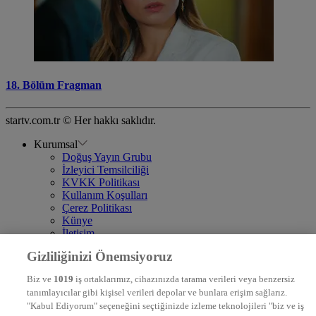
18. Bölüm Fragman
startv.com.tr © Her hakkı saklıdır.
Kurumsal
Doğuş Yayın Grubu
İzleyici Temsilciliği
KVKK Politikası
Kullanım Koşulları
Çerez Politikası
Künye
İletişim
Frekans
Gizliliğinizi Önemsiyoruz
DYG Televizyonlar
NTV
Biz ve
1019
iş ortaklarımız, cihazınızda tarama verileri veya benzersiz
STAR
tanımlayıcılar gibi kişisel verileri depolar ve bunlara erişim sağlarız.
EURO STAR
"Kabul Ediyorum" seçeneğini seçtiğinizde izleme teknolojileri "biz ve iş
KRAL POP TV