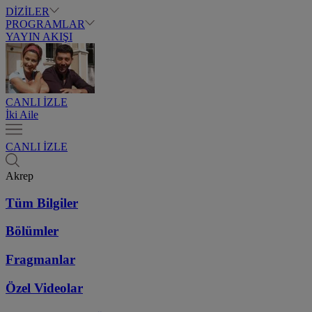
DİZİLER
PROGRAMLAR
YAYIN AKIŞI
CANLI İZLE
İki Aile
CANLI İZLE
Akrep
Tüm Bilgiler
Bölümler
Fragmanlar
Özel Videolar