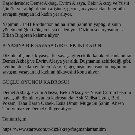
Başrollerinde; Demet Akbağ, Evrim Alasya, Bekir Aksoy ve Yusuf
Çim’in yer aldığı dizinin afişinde, geçmişin aynasından bugünün
savaşını yaşayan iki kadın yer alıyor.
Yapımını, 1441 Production adına İrfan Şahin’in yaptığı dizinin
yönetmenliğini Gökçen Usta üstleniyor. Dizinin senaryosunu ise
Erkan Birgören kaleme alıyor.
KIYASIYA BİR SAVAŞA GİRECEK İKİ KADIN!
Dizinin afişinde, kıyasıya bir savaşa girecek iki karakteri canlandıran
Demet Akbağ ve Evrim Alasya yer aldı. Düşmanını zehirlediği gibi,
kendini de sokmayı bilen ‘Akrep’, geçmişin aynasından bugünün
savaşını yaşayan iki kadının hikayesini konu alıyor.
GÜÇLÜ OYUNCU KADROSU!
Demet Akbağ, Evrim Alasya, Bekir Aksoy ve Yusuf Çim’in başrolü
paylaştığı dizinin oyuncu kadrosunda; Aslı Melisa Uzun, Beril
Pozam, Taha Baran Özbek, Esila Umut, Müge Su Şahin, Ahsen
Türkyılmaz ve Demet Gül yer alıyor.
Tanıtım için;
https://www.startv.com.tr/dizi/akrep/fragmanlar/tanitim