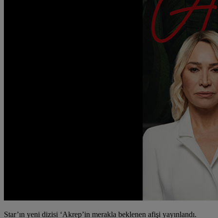
Star’ın yeni dizisi ‘Akrep’in merakla beklenen afişi yayınlandı.