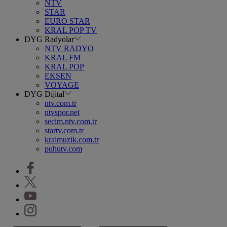
NTV
STAR
EURO STAR
KRAL POP TV
DYG Radyolar
NTV RADYO
KRAL FM
KRAL POP
EKSEN
VOYAGE
DYG Dijital
ntv.com.tr
ntvspor.net
secim.ntv.com.tr
startv.com.tr
kralmuzik.com.tr
puhutv.com