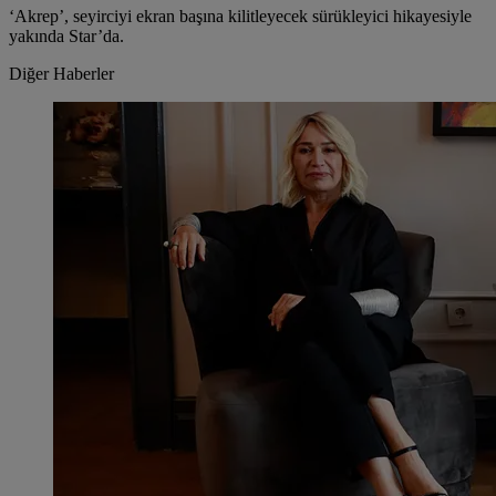
‘Akrep’, seyirciyi ekran başına kilitleyecek sürükleyici hikayesiyle
yakında Star’da.
Diğer Haberler