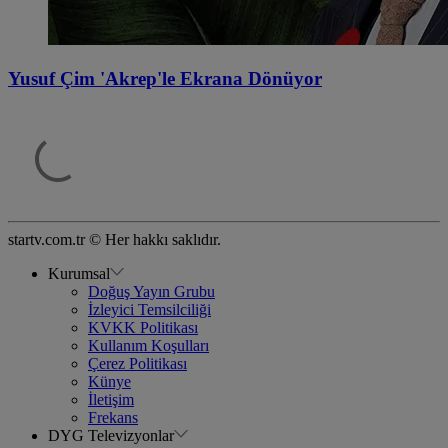
Yusuf Çim 'Akrep'le Ekrana Dönüyor
startv.com.tr © Her hakkı saklıdır.
Kurumsal
Doğuş Yayın Grubu
İzleyici Temsilciliği
KVKK Politikası
Kullanım Koşulları
Çerez Politikası
Künye
İletişim
Frekans
DYG Televizyonlar