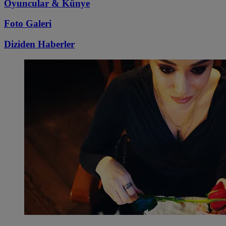
Oyuncular & Künye
Foto Galeri
Diziden
Haberler