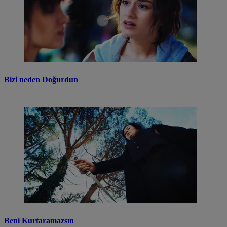
Bizi neden Doğurdun
Beni Kurtaramazsın