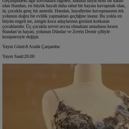
Geçmişindeki ağır travmalara rağmen, inadına hayat dolu bir kadın
olan Handan, en büyük hayali daha rahat bir hayata kavuşmak olan,
üç çocuklu genç bir annedir. Handan, hayallerine kavuşmasının tek
yolunun doğru bir evlilik yapmaktan geçtiğine inanır. Bu yolda en
büyün engeli ise, zengin koca adaylarının gözünü korkutan
çocuklarıdır. Üç çocukla servet avcısı olmaktan umudunu kesen
Handan’ın hayatı, yolunun Dündar ve Zerrin Demir çiftiyle
kesişmesiyle değişir.
Yayın Günü:8 Aralık Çarşamba
Yayın Saati:20.00