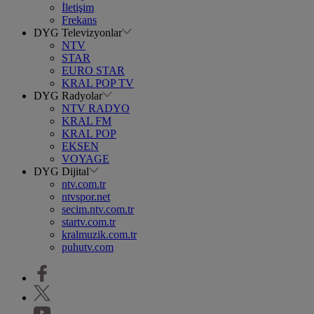
İletişim
Frekans
DYG Televizyonlar
NTV
STAR
EURO STAR
KRAL POP TV
DYG Radyolar
NTV RADYO
KRAL FM
KRAL POP
EKSEN
VOYAGE
DYG Dijital
ntv.com.tr
ntvspor.net
secim.ntv.com.tr
startv.com.tr
kralmuzik.com.tr
puhutv.com