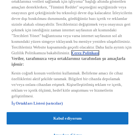
ortaklarımız verileri sağlamak için işliyoruz" başlığı altında gösterilen
DYG Radyolar
amaçları desteklerken, "Tümünü Reddet" seçeneğini seçtiğinizde veya
NTV RADYO
onayınızı geri çektiğinizde bu teknoloji devre dışı kalacaktır. İzleyicilerin
KRAL FM
KRAL POP
devre dışı bırakılması durumunda, gördüğünüz bazı içerik ve reklamlar
EKSEN
sizinle alakalı olmayabilir. Tercihlerinizi değiştirmek veya onayınızı geri
VOYAGE
çekmek için istediğiniz zaman internet sayfasının alt kısmındaki
DYG Dijital
"Tercihleri Yönet" bağlantısına veya varsa internet sayfasının sol alt
ntv.com.tr
kısmındaki yüzen simgeye tıklayarak bu menüye yeniden ulaşabilirsiniz.
ntvspor.net
Tercihleriniz Website kapsamında geçerli olacaktır. Daha fazla ayrıntı için
secim.ntv.com.tr
Gizlilik Politikamıza bakabilirsiniz.
Çerez Politikasi
startv.com.tr
Veriler, tarafımızca veya ortaklarımız tarafından şu amaçlarla
kralmuzik.com.tr
işlenir:
puhutv.com
Kesin coğrafi konum verilerini kullanmak. Belirleme amacı ile cihaz
özelliklerini aktif şekilde taramak. Bilgileri bir cihazda depolamak
ve/veya onlara cihazdan erişmek. Kişiselleştirilmiş reklam ve içerik,
reklam ve içerik ölçümü, hedef kitle araştırması ve hizmetlerin
geliştirilmesi.
İş Ortakları Listesi (satıcılar)
Kabul ediyorum