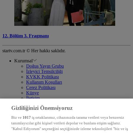
12. Bölüm 3. Fragmanı
startv.com.tr © Her hakkı saklıdır.
Kurumsal
Doğuş Yayın Grubu
İzleyici Temsilciliği
KVKK Politikası
Kullanım Koşulları
Çerez Politikası
Künye
İletişim
Frekans
Gizliliğinizi Önemsiyoruz
DYG Televizyonlar
NTV
Biz ve
1017
iş ortaklarımız, cihazınızda tarama verileri veya benzersiz
STAR
tanımlayıcılar gibi kişisel verileri depolar ve bunlara erişim sağlarız.
EURO STAR
"Kabul Ediyorum" seçeneğini seçtiğinizde izleme teknolojileri "biz ve iş
KRAL POP TV