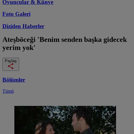
Oyuncular & Künye
Foto Galeri
Diziden
Haberler
Ateşböceği
'Benim senden başka gidecek
yerim yok'
Paylaş
Bölümler
Tümü