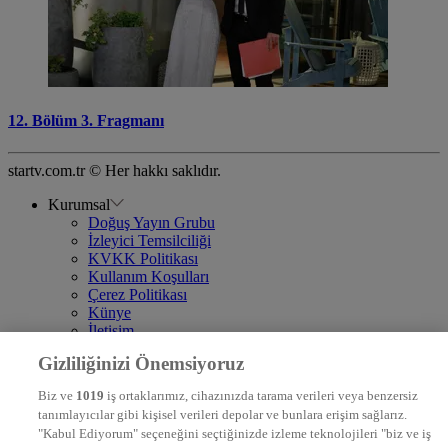
12. Bölüm 3. Fragmanı
startv.com.tr © Her hakkı saklıdır.
Kurumsal
Doğuş Yayın Grubu
İzleyici Temsilciliği
KVKK Politikası
Kullanım Koşulları
Çerez Politikası
Künye
İletişim
Frekans
Gizliliğinizi Önemsiyoruz
DYG Televizyonlar
NTV
Biz ve
1019
iş ortaklarımız, cihazınızda tarama verileri veya benzersiz
STAR
tanımlayıcılar gibi kişisel verileri depolar ve bunlara erişim sağlarız.
EURO STAR
"Kabul Ediyorum" seçeneğini seçtiğinizde izleme teknolojileri "biz ve iş
KRAL POP TV