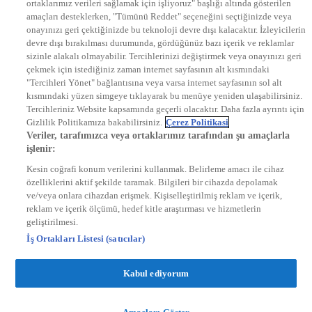
ortaklarımız verileri sağlamak için işliyoruz" başlığı altında gösterilen
DYG Radyolar
amaçları desteklerken, "Tümünü Reddet" seçeneğini seçtiğinizde veya
NTV RADYO
onayınızı geri çektiğinizde bu teknoloji devre dışı kalacaktır. İzleyicilerin
KRAL FM
KRAL POP
devre dışı bırakılması durumunda, gördüğünüz bazı içerik ve reklamlar
EKSEN
sizinle alakalı olmayabilir. Tercihlerinizi değiştirmek veya onayınızı geri
VOYAGE
çekmek için istediğiniz zaman internet sayfasının alt kısmındaki
DYG Dijital
"Tercihleri Yönet" bağlantısına veya varsa internet sayfasının sol alt
ntv.com.tr
kısmındaki yüzen simgeye tıklayarak bu menüye yeniden ulaşabilirsiniz.
ntvspor.net
Tercihleriniz Website kapsamında geçerli olacaktır. Daha fazla ayrıntı için
secim.ntv.com.tr
Gizlilik Politikamıza bakabilirsiniz.
Çerez Politikasi
startv.com.tr
Veriler, tarafımızca veya ortaklarımız tarafından şu amaçlarla
kralmuzik.com.tr
işlenir:
puhutv.com
Kesin coğrafi konum verilerini kullanmak. Belirleme amacı ile cihaz
özelliklerini aktif şekilde taramak. Bilgileri bir cihazda depolamak
ve/veya onlara cihazdan erişmek. Kişiselleştirilmiş reklam ve içerik,
reklam ve içerik ölçümü, hedef kitle araştırması ve hizmetlerin
geliştirilmesi.
İş Ortakları Listesi (satıcılar)
Kabul ediyorum