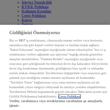
İzleyici Temsilciliği
KVKK Politikası
Kullanım Koşulları
Çerez Politikası
Künye
İletişim
Frekans
Gizliliğinizi Önemsiyoruz
DYG Televizyonlar
NTV
Biz ve
1017
iş ortaklarımız, cihazınızda tarama verileri veya benzersiz
STAR
tanımlayıcılar gibi kişisel verileri depolar ve bunlara erişim sağlarız.
EURO STAR
"Kabul Ediyorum" seçeneğini seçtiğinizde izleme teknolojileri "biz ve iş
KRAL POP TV
ortaklarımız verileri sağlamak için işliyoruz" başlığı altında gösterilen
DYG Radyolar
amaçları desteklerken, "Tümünü Reddet" seçeneğini seçtiğinizde veya
NTV RADYO
onayınızı geri çektiğinizde bu teknoloji devre dışı kalacaktır. İzleyicilerin
KRAL FM
KRAL POP
devre dışı bırakılması durumunda, gördüğünüz bazı içerik ve reklamlar
EKSEN
sizinle alakalı olmayabilir. Tercihlerinizi değiştirmek veya onayınızı geri
VOYAGE
çekmek için istediğiniz zaman internet sayfasının alt kısmındaki
DYG Dijital
"Tercihleri Yönet" bağlantısına veya varsa internet sayfasının sol alt
ntv.com.tr
kısmındaki yüzen simgeye tıklayarak bu menüye yeniden ulaşabilirsiniz.
ntvspor.net
Tercihleriniz Website kapsamında geçerli olacaktır. Daha fazla ayrıntı için
secim.ntv.com.tr
Gizlilik Politikamıza bakabilirsiniz.
Çerez Politikasi
startv.com.tr
Veriler, tarafımızca veya ortaklarımız tarafından şu amaçlarla
kralmuzik.com.tr
işlenir:
puhutv.com