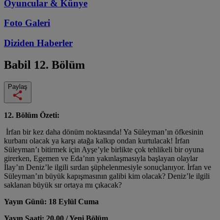
Oyuncular & Künye
Foto Galeri
Diziden
Haberler
Babil
12. Bölüm
Paylaş
12. Bölüm Özeti:
İrfan bir kez daha dönüm noktasında! Ya Süleyman’ın öfkesinin
kurbanı olacak ya karşı atağa kalkıp ondan kurtulacak! İrfan
Süleyman’ı bitirmek için Ayşe’yle birlikte çok tehlikeli bir oyuna
girerken, Egemen ve Eda’nın yakınlaşmasıyla başlayan olaylar
İlay’ın Deniz’le ilgili sırdan şüphelenmesiyle sonuçlanıyor. İrfan ve
Süleyman’ın büyük kapışmasının galibi kim olacak? Deniz’le ilgili
saklanan büyük sır ortaya mı çıkacak?
Yayın Günü: 18 Eylül Cuma
Yayın Saati: 20.00 / Yeni Bölüm