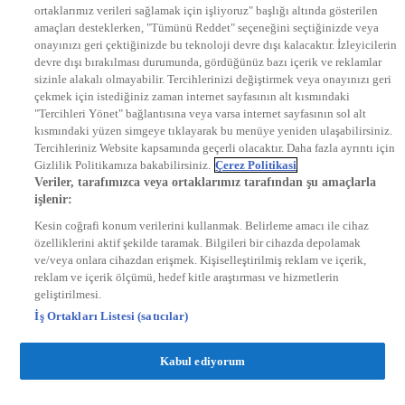
ortaklarımız verileri sağlamak için işliyoruz" başlığı altında gösterilen
DYG Radyolar
amaçları desteklerken, "Tümünü Reddet" seçeneğini seçtiğinizde veya
NTV RADYO
onayınızı geri çektiğinizde bu teknoloji devre dışı kalacaktır. İzleyicilerin
KRAL FM
KRAL POP
devre dışı bırakılması durumunda, gördüğünüz bazı içerik ve reklamlar
EKSEN
sizinle alakalı olmayabilir. Tercihlerinizi değiştirmek veya onayınızı geri
VOYAGE
çekmek için istediğiniz zaman internet sayfasının alt kısmındaki
DYG Dijital
"Tercihleri Yönet" bağlantısına veya varsa internet sayfasının sol alt
ntv.com.tr
kısmındaki yüzen simgeye tıklayarak bu menüye yeniden ulaşabilirsiniz.
ntvspor.net
Tercihleriniz Website kapsamında geçerli olacaktır. Daha fazla ayrıntı için
secim.ntv.com.tr
Gizlilik Politikamıza bakabilirsiniz.
Çerez Politikasi
startv.com.tr
Veriler, tarafımızca veya ortaklarımız tarafından şu amaçlarla
kralmuzik.com.tr
işlenir:
puhutv.com
Kesin coğrafi konum verilerini kullanmak. Belirleme amacı ile cihaz
özelliklerini aktif şekilde taramak. Bilgileri bir cihazda depolamak
ve/veya onlara cihazdan erişmek. Kişiselleştirilmiş reklam ve içerik,
reklam ve içerik ölçümü, hedef kitle araştırması ve hizmetlerin
geliştirilmesi.
İş Ortakları Listesi (satıcılar)
Kabul ediyorum