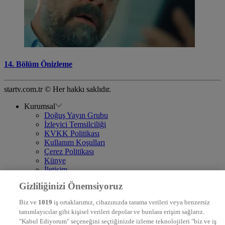
14. Bölüm Önizleme
startv.com.tr © Her hakkı saklıdır.
Kurumsal
Doğuş Yayın Grubu
İzleyici Temsilciliği
KVKK Politikası
Kullanım Koşulları
Çerez Politikası
Künye
İletişim
Frekans
Gizliliğinizi Önemsiyoruz
DYG Televizyonlar
NTV
Biz ve
1019
iş ortaklarımız, cihazınızda tarama verileri veya benzersiz
STAR
tanımlayıcılar gibi kişisel verileri depolar ve bunlara erişim sağlarız.
EURO STAR
"Kabul Ediyorum" seçeneğini seçtiğinizde izleme teknolojileri "biz ve iş
KRAL POP TV