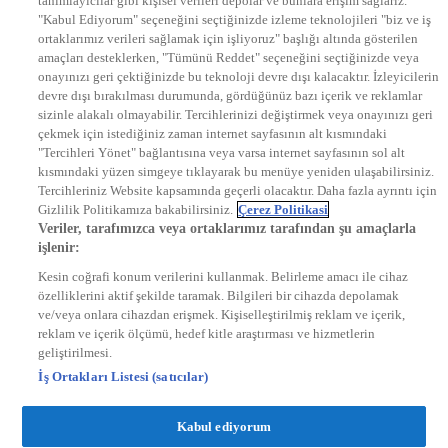
tanımlayıcılar gibi kişisel verileri depolar ve bunlara erişim sağlarız.
EURO STAR
"Kabul Ediyorum" seçeneğini seçtiğinizde izleme teknolojileri "biz ve iş
KRAL POP TV
ortaklarımız verileri sağlamak için işliyoruz" başlığı altında gösterilen
DYG Radyolar
amaçları desteklerken, "Tümünü Reddet" seçeneğini seçtiğinizde veya
NTV RADYO
onayınızı geri çektiğinizde bu teknoloji devre dışı kalacaktır. İzleyicilerin
KRAL FM
KRAL POP
devre dışı bırakılması durumunda, gördüğünüz bazı içerik ve reklamlar
EKSEN
sizinle alakalı olmayabilir. Tercihlerinizi değiştirmek veya onayınızı geri
VOYAGE
çekmek için istediğiniz zaman internet sayfasının alt kısmındaki
DYG Dijital
"Tercihleri Yönet" bağlantısına veya varsa internet sayfasının sol alt
ntv.com.tr
kısmındaki yüzen simgeye tıklayarak bu menüye yeniden ulaşabilirsiniz.
ntvspor.net
Tercihleriniz Website kapsamında geçerli olacaktır. Daha fazla ayrıntı için
secim.ntv.com.tr
Gizlilik Politikamıza bakabilirsiniz.
Çerez Politikasi
startv.com.tr
Veriler, tarafımızca veya ortaklarımız tarafından şu amaçlarla
kralmuzik.com.tr
işlenir:
puhutv.com
Kesin coğrafi konum verilerini kullanmak. Belirleme amacı ile cihaz
özelliklerini aktif şekilde taramak. Bilgileri bir cihazda depolamak
ve/veya onlara cihazdan erişmek. Kişiselleştirilmiş reklam ve içerik,
reklam ve içerik ölçümü, hedef kitle araştırması ve hizmetlerin
geliştirilmesi.
İş Ortakları Listesi (satıcılar)
Kabul ediyorum