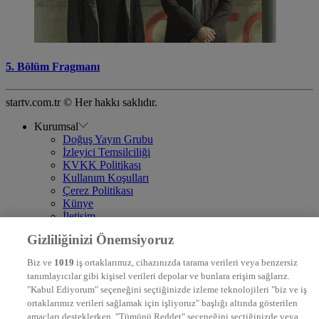
5. Bölüm Fragmanı
startv.com.tr © Her hakkı saklıdır.
Kurumsal
Doğuş Yayın Grubu
İzleyici Temsilciliği
KVKK Politikası
Kullanım Koşulları
Çerez Politikası
Künye
İletişim
Frekans
Gizliliğinizi Önemsiyoruz
DYG Televizyonlar
NTV
Biz ve
1019
iş ortaklarımız, cihazınızda tarama verileri veya benzersiz
STAR
tanımlayıcılar gibi kişisel verileri depolar ve bunlara erişim sağlarız.
EURO STAR
"Kabul Ediyorum" seçeneğini seçtiğinizde izleme teknolojileri "biz ve iş
KRAL POP TV
ortaklarımız verileri sağlamak için işliyoruz" başlığı altında gösterilen
DYG Radyolar
amaçları desteklerken, "Tümünü Reddet" seçeneğini seçtiğinizde veya
NTV RADYO