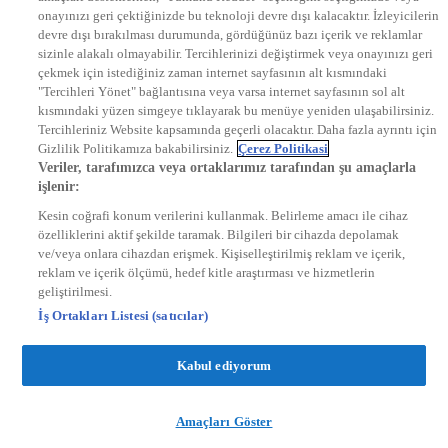
onayınızı geri çektiğinizde bu teknoloji devre dışı kalacaktır. İzleyicilerin
KRAL FM
KRAL POP
devre dışı bırakılması durumunda, gördüğünüz bazı içerik ve reklamlar
EKSEN
sizinle alakalı olmayabilir. Tercihlerinizi değiştirmek veya onayınızı geri
VOYAGE
çekmek için istediğiniz zaman internet sayfasının alt kısmındaki
DYG Dijital
"Tercihleri Yönet" bağlantısına veya varsa internet sayfasının sol alt
ntv.com.tr
kısmındaki yüzen simgeye tıklayarak bu menüye yeniden ulaşabilirsiniz.
ntvspor.net
Tercihleriniz Website kapsamında geçerli olacaktır. Daha fazla ayrıntı için
secim.ntv.com.tr
Gizlilik Politikamıza bakabilirsiniz.
Çerez Politikasi
startv.com.tr
Veriler, tarafımızca veya ortaklarımız tarafından şu amaçlarla
kralmuzik.com.tr
işlenir:
puhutv.com
Kesin coğrafi konum verilerini kullanmak. Belirleme amacı ile cihaz
özelliklerini aktif şekilde taramak. Bilgileri bir cihazda depolamak
ve/veya onlara cihazdan erişmek. Kişiselleştirilmiş reklam ve içerik,
reklam ve içerik ölçümü, hedef kitle araştırması ve hizmetlerin
geliştirilmesi.
İş Ortakları Listesi (satıcılar)
Kabul ediyorum
Amaçları Göster