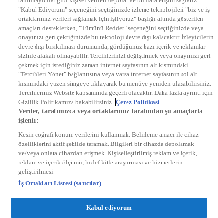
tanımlayıcılar gibi kişisel verileri depolar ve bunlara erişim sağlarız.
EURO STAR
"Kabul Ediyorum" seçeneğini seçtiğinizde izleme teknolojileri "biz ve iş
KRAL POP TV
ortaklarımız verileri sağlamak için işliyoruz" başlığı altında gösterilen
DYG Radyolar
amaçları desteklerken, "Tümünü Reddet" seçeneğini seçtiğinizde veya
NTV RADYO
onayınızı geri çektiğinizde bu teknoloji devre dışı kalacaktır. İzleyicilerin
KRAL FM
KRAL POP
devre dışı bırakılması durumunda, gördüğünüz bazı içerik ve reklamlar
EKSEN
sizinle alakalı olmayabilir. Tercihlerinizi değiştirmek veya onayınızı geri
VOYAGE
çekmek için istediğiniz zaman internet sayfasının alt kısmındaki
DYG Dijital
"Tercihleri Yönet" bağlantısına veya varsa internet sayfasının sol alt
ntv.com.tr
kısmındaki yüzen simgeye tıklayarak bu menüye yeniden ulaşabilirsiniz.
ntvspor.net
Tercihleriniz Website kapsamında geçerli olacaktır. Daha fazla ayrıntı için
secim.ntv.com.tr
Gizlilik Politikamıza bakabilirsiniz.
Çerez Politikasi
startv.com.tr
Veriler, tarafımızca veya ortaklarımız tarafından şu amaçlarla
kralmuzik.com.tr
işlenir:
puhutv.com
Kesin coğrafi konum verilerini kullanmak. Belirleme amacı ile cihaz
özelliklerini aktif şekilde taramak. Bilgileri bir cihazda depolamak
ve/veya onlara cihazdan erişmek. Kişiselleştirilmiş reklam ve içerik,
reklam ve içerik ölçümü, hedef kitle araştırması ve hizmetlerin
geliştirilmesi.
İş Ortakları Listesi (satıcılar)
Kabul ediyorum