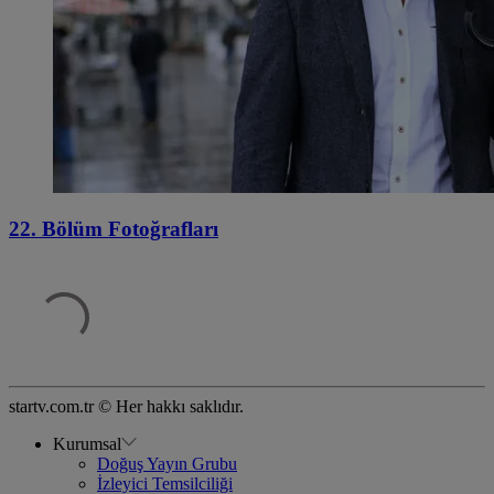
22. Bölüm Fotoğrafları
startv.com.tr © Her hakkı saklıdır.
Kurumsal
Doğuş Yayın Grubu
İzleyici Temsilciliği