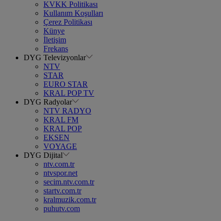
KVKK Politikası
Kullanım Koşulları
Çerez Politikası
Künye
İletişim
Frekans
DYG Televizyonlar
NTV
STAR
EURO STAR
KRAL POP TV
DYG Radyolar
NTV RADYO
KRAL FM
KRAL POP
EKSEN
VOYAGE
DYG Dijital
ntv.com.tr
ntvspor.net
secim.ntv.com.tr
startv.com.tr
kralmuzik.com.tr
puhutv.com