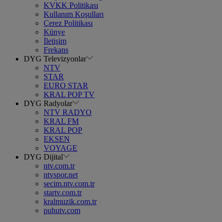
KVKK Politikası
Kullanım Koşulları
Çerez Politikası
Künye
İletişim
Frekans
DYG Televizyonlar
NTV
STAR
EURO STAR
KRAL POP TV
DYG Radyolar
NTV RADYO
KRAL FM
KRAL POP
EKSEN
VOYAGE
DYG Dijital
ntv.com.tr
ntvspor.net
secim.ntv.com.tr
startv.com.tr
kralmuzik.com.tr
puhutv.com