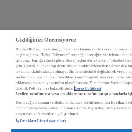
Gizliliğinizi Önemsiyoruz
Biz ve
1017
iş ortaklarımız, cihazınızda tarama verileri veya benzersiz ta
erişim sağlarız. "Kabul Ediyorum" seçeneğini seçtiğinizde izleme teknoloji
işliyoruz" başlığı altında gösterilen amaçları desteklerken, "Tümünü Red
çektiğinizde bu teknoloji devre dışı kalacaktır. İzleyicilerin devre dışı
reklamlar sizinle alakalı olmayabilir. Tercihlerinizi değiştirmek veya on
sayfasının alt kısmındaki "Tercihleri Yönet" bağlantısına veya varsa inte
tıklayarak bu menüye yeniden ulaşabilirsiniz. Tercihleriniz Website kapsa
Gizlilik Politikamıza bakabilirsiniz.
Çerez Politikasi
Veriler, tarafımızca veya ortaklarımız tarafından şu amaçlarla işl
Kesin coğrafi konum verilerini kullanmak. Belirleme amacı ile cihaz özelli
depolamak ve/veya onlara cihazdan erişmek. Kişiselleştirilmiş reklam ve 
araştırması ve hizmetlerin geliştirilmesi.
İş Ortakları Listesi (satıcılar)