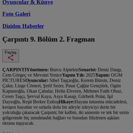
Oyuncular & Künye
Foto Galeri
Diziden
Haberler
Çarpıntı
9. Bölüm 2. Fragman
Paylaş
ÇARPINTIYönetmen:
Burcu Alptekin
Senarist:
Deniz Dargı,
Cem Görgeç ve Mevsim Yenice
Yapım Yılı:
2025
Yapım:
OGM
PİCTURES
Oyuncular:
Sibel Taşçıoğlu, Kerem Bürsin, Deniz
Çakır, Lizge Cömert, Şerif Sezer, Pınar Çağlar Gençtürk, Ogün
Kaptanoğlu, Okan Çabalar, Helin Elveren, Mehmet Fatih Obuz,
Ceren Taşçı, Şevval Kaya, Asya Kasap, Gürberk Polat, Işıl
Dayıoğlu, Reşit Berker Enhoş
Hikaye:
Hayata tutunma mücadelesi,
kesişen hayatlar ve sırlarla dolu bir aileyle izleyiciyi derin bir
yolculuğa çıkaracak Çarpıntı; bir kalbin, iki annenin ve tek bir sırrın
gölgesinde hiç umulmadık bağları ve buradan filizlenen aşkları
ekrana taşıyacak.