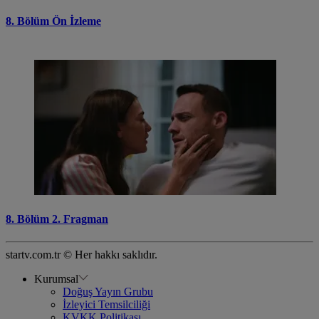
8. Bölüm Ön İzleme
8. Bölüm 2. Fragman
startv.com.tr © Her hakkı saklıdır.
Kurumsal
Doğuş Yayın Grubu
İzleyici Temsilciliği
KVKK Politikası