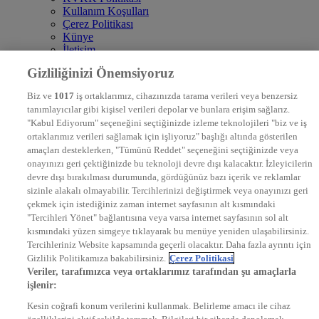
Kullanım Koşulları
Çerez Politikası
Künye
İletişim
Frekans
Gizliliğinizi Önemsiyoruz
DYG Televizyonlar
NTV
Biz ve
1017
iş ortaklarımız, cihazınızda tarama verileri veya benzersiz
STAR
tanımlayıcılar gibi kişisel verileri depolar ve bunlara erişim sağlarız.
EURO STAR
"Kabul Ediyorum" seçeneğini seçtiğinizde izleme teknolojileri "biz ve iş
KRAL POP TV
ortaklarımız verileri sağlamak için işliyoruz" başlığı altında gösterilen
DYG Radyolar
amaçları desteklerken, "Tümünü Reddet" seçeneğini seçtiğinizde veya
NTV RADYO
onayınızı geri çektiğinizde bu teknoloji devre dışı kalacaktır. İzleyicilerin
KRAL FM
KRAL POP
devre dışı bırakılması durumunda, gördüğünüz bazı içerik ve reklamlar
EKSEN
sizinle alakalı olmayabilir. Tercihlerinizi değiştirmek veya onayınızı geri
VOYAGE
çekmek için istediğiniz zaman internet sayfasının alt kısmındaki
DYG Dijital
"Tercihleri Yönet" bağlantısına veya varsa internet sayfasının sol alt
ntv.com.tr
kısmındaki yüzen simgeye tıklayarak bu menüye yeniden ulaşabilirsiniz.
ntvspor.net
Tercihleriniz Website kapsamında geçerli olacaktır. Daha fazla ayrıntı için
secim.ntv.com.tr
Gizlilik Politikamıza bakabilirsiniz.
Çerez Politikasi
startv.com.tr
Veriler, tarafımızca veya ortaklarımız tarafından şu amaçlarla
kralmuzik.com.tr
işlenir:
puhutv.com
Kesin coğrafi konum verilerini kullanmak. Belirleme amacı ile cihaz