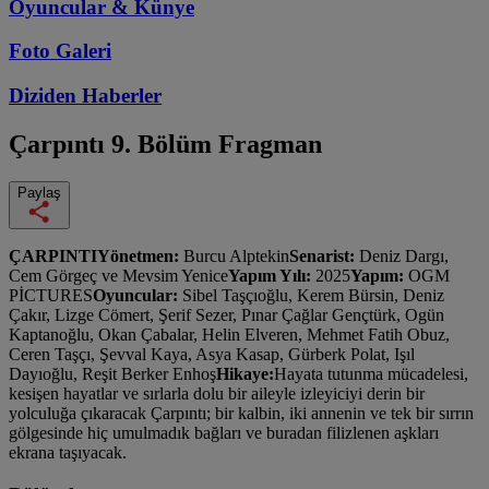
Oyuncular & Künye
Foto Galeri
Diziden
Haberler
Çarpıntı
9. Bölüm Fragman
Paylaş
ÇARPINTIYönetmen:
Burcu Alptekin
Senarist:
Deniz Dargı,
Cem Görgeç ve Mevsim Yenice
Yapım Yılı:
2025
Yapım:
OGM
PİCTURES
Oyuncular:
Sibel Taşçıoğlu, Kerem Bürsin, Deniz
Çakır, Lizge Cömert, Şerif Sezer, Pınar Çağlar Gençtürk, Ogün
Kaptanoğlu, Okan Çabalar, Helin Elveren, Mehmet Fatih Obuz,
Ceren Taşçı, Şevval Kaya, Asya Kasap, Gürberk Polat, Işıl
Dayıoğlu, Reşit Berker Enhoş
Hikaye:
Hayata tutunma mücadelesi,
kesişen hayatlar ve sırlarla dolu bir aileyle izleyiciyi derin bir
yolculuğa çıkaracak Çarpıntı; bir kalbin, iki annenin ve tek bir sırrın
gölgesinde hiç umulmadık bağları ve buradan filizlenen aşkları
ekrana taşıyacak.