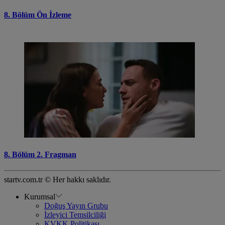
8. Bölüm Ön İzleme
8. Bölüm 2. Fragman
startv.com.tr © Her hakkı saklıdır.
Kurumsal
Doğuş Yayın Grubu
İzleyici Temsilciliği
KVKK Politikası