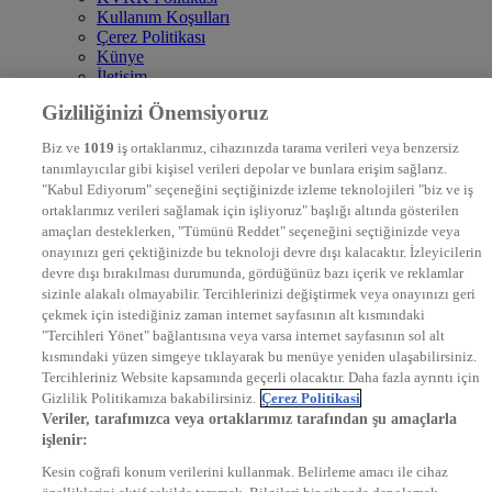
Kullanım Koşulları
Çerez Politikası
Künye
İletişim
Frekans
Gizliliğinizi Önemsiyoruz
DYG Televizyonlar
NTV
Biz ve
1019
iş ortaklarımız, cihazınızda tarama verileri veya benzersiz
STAR
tanımlayıcılar gibi kişisel verileri depolar ve bunlara erişim sağlarız.
EURO STAR
"Kabul Ediyorum" seçeneğini seçtiğinizde izleme teknolojileri "biz ve iş
KRAL POP TV
ortaklarımız verileri sağlamak için işliyoruz" başlığı altında gösterilen
DYG Radyolar
amaçları desteklerken, "Tümünü Reddet" seçeneğini seçtiğinizde veya
NTV RADYO
onayınızı geri çektiğinizde bu teknoloji devre dışı kalacaktır. İzleyicilerin
KRAL FM
KRAL POP
devre dışı bırakılması durumunda, gördüğünüz bazı içerik ve reklamlar
EKSEN
sizinle alakalı olmayabilir. Tercihlerinizi değiştirmek veya onayınızı geri
VOYAGE
çekmek için istediğiniz zaman internet sayfasının alt kısmındaki
DYG Dijital
"Tercihleri Yönet" bağlantısına veya varsa internet sayfasının sol alt
ntv.com.tr
kısmındaki yüzen simgeye tıklayarak bu menüye yeniden ulaşabilirsiniz.
ntvspor.net
Tercihleriniz Website kapsamında geçerli olacaktır. Daha fazla ayrıntı için
secim.ntv.com.tr
Gizlilik Politikamıza bakabilirsiniz.
Çerez Politikasi
startv.com.tr
Veriler, tarafımızca veya ortaklarımız tarafından şu amaçlarla
kralmuzik.com.tr
işlenir:
puhutv.com
Kesin coğrafi konum verilerini kullanmak. Belirleme amacı ile cihaz