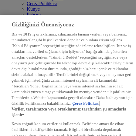
Çerez Politikası
Künye
İletişim
Frekans
Gizliliğinizi Önemsiyoruz
DYG Televizyonlar
NTV
Biz ve
1019
iş ortaklarımız, cihazınızda tarama verileri veya benzersiz
STAR
tanımlayıcılar gibi kişisel verileri depolar ve bunlara erişim sağlarız.
EURO STAR
"Kabul Ediyorum" seçeneğini seçtiğinizde izleme teknolojileri "biz ve iş
KRAL POP TV
ortaklarımız verileri sağlamak için işliyoruz" başlığı altında gösterilen
DYG Radyolar
amaçları desteklerken, "Tümünü Reddet" seçeneğini seçtiğinizde veya
NTV RADYO
onayınızı geri çektiğinizde bu teknoloji devre dışı kalacaktır. İzleyicilerin
KRAL FM
KRAL POP
devre dışı bırakılması durumunda, gördüğünüz bazı içerik ve reklamlar
EKSEN
sizinle alakalı olmayabilir. Tercihlerinizi değiştirmek veya onayınızı geri
VOYAGE
çekmek için istediğiniz zaman internet sayfasının alt kısmındaki
DYG Dijital
"Tercihleri Yönet" bağlantısına veya varsa internet sayfasının sol alt
ntv.com.tr
kısmındaki yüzen simgeye tıklayarak bu menüye yeniden ulaşabilirsiniz.
ntvspor.net
Tercihleriniz Website kapsamında geçerli olacaktır. Daha fazla ayrıntı için
secim.ntv.com.tr
Gizlilik Politikamıza bakabilirsiniz.
Çerez Politikasi
startv.com.tr
Veriler, tarafımızca veya ortaklarımız tarafından şu amaçlarla
kralmuzik.com.tr
işlenir:
puhutv.com
Kesin coğrafi konum verilerini kullanmak. Belirleme amacı ile cihaz
özelliklerini aktif şekilde taramak. Bilgileri bir cihazda depolamak
ve/veya onlara cihazdan erişmek. Kişiselleştirilmiş reklam ve içerik,