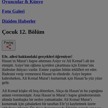
Oyuncular & Künye
Foto Galeri
Diziden
Haberler
Çocuk
12. Bölüm
Paylaş
Efe, ailesi hakkındaki gerçekleri öğreniyor!
Hasan’ın Murat’ı hapse attırması Asiye ve Ali Kemal’i alt üst
etmiştir. Asiye’nin oğlunu içeriden çıkartması için Emine’nin
ifadesine ihtiyacı vardır. Emine yapılan bütün teklifleri ret eder.
İfadesini verip vermemesi Hasan’ın elindedir. Asiye hepten
kahrolurken, Ali Kemal Murat’ı kurtarmak için Hasan’la yüz yüze
gelir.
Ali Kemal köşke eli boş dönerken, Akça da Hasan’ın bu yaptığına
anlam verememiştir. Ama Hasan’ın Murat’ı hapse göndermesinin
altında bambaşka bir neden yatmaktadır. Ali Kemal Murat’ı
kurtarmak için çabalarken bir taraftan Efe’yi kaybetmek üzere