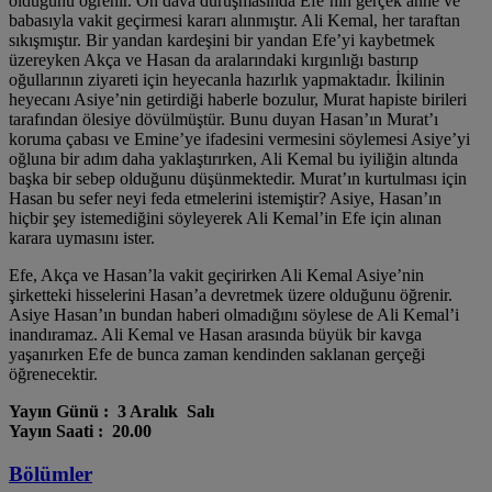
olduğunu öğrenir. Ön dava duruşmasında Efe’nin gerçek anne ve
babasıyla vakit geçirmesi kararı alınmıştır. Ali Kemal, her taraftan
sıkışmıştır. Bir yandan kardeşini bir yandan Efe’yi kaybetmek
üzereyken Akça ve Hasan da aralarındaki kırgınlığı bastırıp
oğullarının ziyareti için heyecanla hazırlık yapmaktadır. İkilinin
heyecanı Asiye’nin getirdiği haberle bozulur, Murat hapiste birileri
tarafından ölesiye dövülmüştür. Bunu duyan Hasan’ın Murat’ı
koruma çabası ve Emine’ye ifadesini vermesini söylemesi Asiye’yi
oğluna bir adım daha yaklaştırırken, Ali Kemal bu iyiliğin altında
başka bir sebep olduğunu düşünmektedir. Murat’ın kurtulması için
Hasan bu sefer neyi feda etmelerini istemiştir? Asiye, Hasan’ın
hiçbir şey istemediğini söyleyerek Ali Kemal’in Efe için alınan
karara uymasını ister.
Efe, Akça ve Hasan’la vakit geçirirken Ali Kemal Asiye’nin
şirketteki hisselerini Hasan’a devretmek üzere olduğunu öğrenir.
Asiye Hasan’ın bundan haberi olmadığını söylese de Ali Kemal’i
inandıramaz. Ali Kemal ve Hasan arasında büyük bir kavga
yaşanırken Efe de bunca zaman kendinden saklanan gerçeği
öğrenecektir.
Yayın Günü : 3 Aralık Salı
Yayın Saati : 20.00
Bölümler