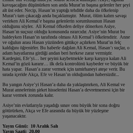
kavuşacağını düşünürken son anda Murat’ın başına gelenler her şeyi
alt üst eder. Necip, Hasan’ın yaptığı tehditle daha da öfkelenip
Murat’ı tam çıkacağı anda bıçaklamıştır. Murat, ölüm kalım savaşı
verirken Ali Kemal’e başına gelenlerin sorumlusunun Hasan
olduğunu söyler. Ali Kemal öfkeden deliye dönerken Asiye,
Hasan’ın suçsuz olduğu konusunda ısrarcıdır. Asiye’nin Murat bu
haldeyken Hasan’ın tarafında olması Ali Kemal’i öfkelendirir. Anne
ve oğulun arası Hasan yüzünden gittikçe açılırken Murat’ın felç
kaldığını öğrenirler. Bu haberle dağılan Ali Kemal, Hasan’ı suçlar, o
adam hayatlarına girdiği andan beri herkese zarar vermiştir.
Kardeşini, Efe’yi… her şeyini kaybetmekle karşı karşıya kalan Ali
Kemal’in gözü kararır… ilk defa kontrolünü kaybeder ve büyük bir
hata yapar. Hasan’a zarar vermek için tamirhaneyi ateşe verir. Bu
sırada içeride Akça, Efe ve Hasan’ın olduğundan habersizdir...
Bu yangın Asiye’yi Hasan’a daha da yaklaştırırken, Ali Kemal ve
Murat annelerinin şirket hisselerini Hasan’a devretmemesi için bir
karar vermek zorunda kalır.
Asiye’nin evlatlarıyla yaşadığı sınav onu büyük bir sona doğru
götürürken, Akça ve Efe arasında da büyük bir yüzleşme
yaşanacaktır.
Yayın Günü: 10 Aralık Salı
Yayın Saati: 20.00