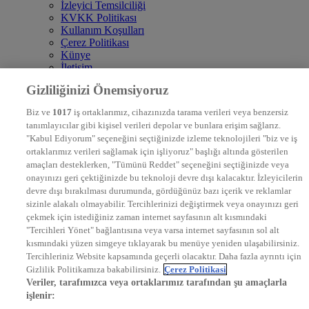
İzleyici Temsilciliği
KVKK Politikası
Kullanım Koşulları
Çerez Politikası
Künye
İletişim
Frekans
Gizliliğinizi Önemsiyoruz
DYG Televizyonlar
NTV
Biz ve
1017
iş ortaklarımız, cihazınızda tarama verileri veya benzersiz
STAR
tanımlayıcılar gibi kişisel verileri depolar ve bunlara erişim sağlarız.
EURO STAR
"Kabul Ediyorum" seçeneğini seçtiğinizde izleme teknolojileri "biz ve iş
KRAL POP TV
ortaklarımız verileri sağlamak için işliyoruz" başlığı altında gösterilen
DYG Radyolar
amaçları desteklerken, "Tümünü Reddet" seçeneğini seçtiğinizde veya
NTV RADYO
onayınızı geri çektiğinizde bu teknoloji devre dışı kalacaktır. İzleyicilerin
KRAL FM
KRAL POP
devre dışı bırakılması durumunda, gördüğünüz bazı içerik ve reklamlar
EKSEN
sizinle alakalı olmayabilir. Tercihlerinizi değiştirmek veya onayınızı geri
VOYAGE
çekmek için istediğiniz zaman internet sayfasının alt kısmındaki
DYG Dijital
"Tercihleri Yönet" bağlantısına veya varsa internet sayfasının sol alt
ntv.com.tr
kısmındaki yüzen simgeye tıklayarak bu menüye yeniden ulaşabilirsiniz.
ntvspor.net
Tercihleriniz Website kapsamında geçerli olacaktır. Daha fazla ayrıntı için
secim.ntv.com.tr
Gizlilik Politikamıza bakabilirsiniz.
Çerez Politikasi
startv.com.tr
Veriler, tarafımızca veya ortaklarımız tarafından şu amaçlarla
kralmuzik.com.tr
işlenir:
puhutv.com