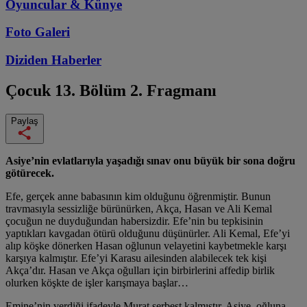
Oyuncular & Künye
Foto Galeri
Diziden
Haberler
Çocuk
13. Bölüm 2. Fragmanı
Paylaş
Asiye’nin evlatlarıyla yaşadığı sınav onu büyük bir sona doğru
götürecek.
Efe, gerçek anne babasının kim olduğunu öğrenmiştir. Bunun
travmasıyla sessizliğe bürünürken, Akça, Hasan ve Ali Kemal
çocuğun ne duyduğundan habersizdir. Efe’nin bu tepkisinin
yaptıkları kavgadan ötürü olduğunu düşünürler. Ali Kemal, Efe’yi
alıp köşke dönerken Hasan oğlunun velayetini kaybetmekle karşı
karşıya kalmıştır. Efe’yi Karasu ailesinden alabilecek tek kişi
Akça’dır. Hasan ve Akça oğulları için birbirlerini affedip birlik
olurken köşkte de işler karışmaya başlar…
Emine’nin verdiği ifadeyle Murat serbest kalmıştır. Asiye, oğluna