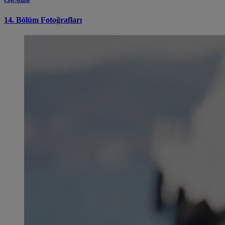
Çöp Adam
14. Bölüm Fotoğrafları