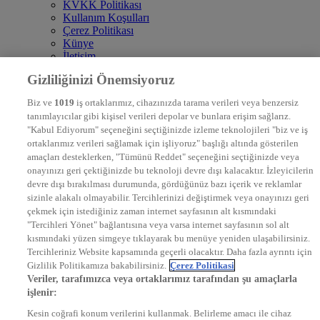
KVKK Politikası
Kullanım Koşulları
Çerez Politikası
Künye
İletişim
Frekans
Gizliliğinizi Önemsiyoruz
DYG Televizyonlar
NTV
Biz ve
1019
iş ortaklarımız, cihazınızda tarama verileri veya benzersiz
STAR
tanımlayıcılar gibi kişisel verileri depolar ve bunlara erişim sağlarız.
EURO STAR
"Kabul Ediyorum" seçeneğini seçtiğinizde izleme teknolojileri "biz ve iş
KRAL POP TV
ortaklarımız verileri sağlamak için işliyoruz" başlığı altında gösterilen
DYG Radyolar
amaçları desteklerken, "Tümünü Reddet" seçeneğini seçtiğinizde veya
NTV RADYO
onayınızı geri çektiğinizde bu teknoloji devre dışı kalacaktır. İzleyicilerin
KRAL FM
KRAL POP
devre dışı bırakılması durumunda, gördüğünüz bazı içerik ve reklamlar
EKSEN
sizinle alakalı olmayabilir. Tercihlerinizi değiştirmek veya onayınızı geri
VOYAGE
çekmek için istediğiniz zaman internet sayfasının alt kısmındaki
DYG Dijital
"Tercihleri Yönet" bağlantısına veya varsa internet sayfasının sol alt
ntv.com.tr
kısmındaki yüzen simgeye tıklayarak bu menüye yeniden ulaşabilirsiniz.
ntvspor.net
Tercihleriniz Website kapsamında geçerli olacaktır. Daha fazla ayrıntı için
secim.ntv.com.tr
Gizlilik Politikamıza bakabilirsiniz.
Çerez Politikasi
startv.com.tr
Veriler, tarafımızca veya ortaklarımız tarafından şu amaçlarla
kralmuzik.com.tr
işlenir:
puhutv.com
Kesin coğrafi konum verilerini kullanmak. Belirleme amacı ile cihaz