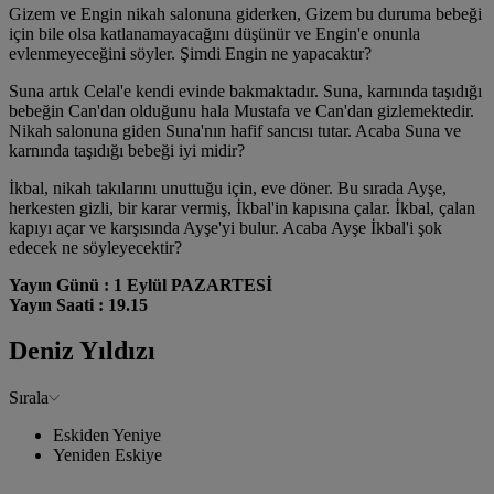
Gizem ve Engin nikah salonuna giderken, Gizem bu duruma bebeği
için bile olsa katlanamayacağını düşünür ve Engin'e onunla
evlenmeyeceğini söyler. Şimdi Engin ne yapacaktır?
Suna artık Celal'e kendi evinde bakmaktadır. Suna, karnında taşıdığı
bebeğin Can'dan olduğunu hala Mustafa ve Can'dan gizlemektedir.
Nikah salonuna giden Suna'nın hafif sancısı tutar. Acaba Suna ve
karnında taşıdığı bebeği iyi midir?
İkbal, nikah takılarını unuttuğu için, eve döner. Bu sırada Ayşe,
herkesten gizli, bir karar vermiş, İkbal'in kapısına çalar. İkbal, çalan
kapıyı açar ve karşısında Ayşe'yi bulur. Acaba Ayşe İkbal'i şok
edecek ne söyleyecektir?
Yayın Günü : 1 Eylül PAZARTESİ
Yayın Saati : 19.15
Deniz Yıldızı
Sırala
Eskiden Yeniye
Yeniden Eskiye