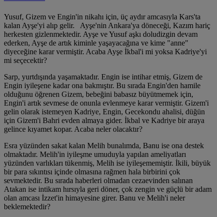
Yusuf, Gizem ve Engin'in nikahı için, üç aydır amcasıyla Kars'ta
kalan Ayşe'yi alıp gelir. Ayşe'nin Ankara'ya döneceği, Kazım hariç
herkesten gizlenmektedir. Ayşe ve Yusuf aşkı doludizgin devam
ederken, Ayşe de artık kiminle yaşayacağına ve kime "anne"
diyeceğine karar vermiştir. Acaba Ayşe İkbal'i mi yoksa Kadriye'yi
mi seçecektir?
Sarp, yurtdışında yaşamaktadır. Engin ise intihar etmiş, Gizem de
Engin iyileşene kadar ona bakmıştır. Bu sırada Engin'den hamile
olduğunu öğrenen Gizem, bebeğini babasız büyütmemek için,
Engin'i artık sevmese de onunla evlenmeye karar vermiştir. Gizem'i
gelin olarak istemeyen Kadriye, Engin, Gecekondu ahalisi, düğün
için Gizem'i Bahri evden almaya gider. İkbal ve Kadriye bir araya
gelince kıyamet kopar. Acaba neler olacaktır?
Esra yüzünden sakat kalan Melih bunalımda, Banu ise ona destek
olmaktadır. Melih'in iyileşme umuduyla yapılan ameliyatları
yüzünden varlıkları tükenmiş, Melih ise iyileşememiştir. İkili, büyük
bir para sıkıntısı içinde olmasına rağmen hala birbirini çok
sevmektedir. Bu sırada haberleri olmadan cezaevinden salınan
Atakan ise intikam hırsıyla geri döner, çok zengin ve güçlü bir adam
olan amcası İzzet'in himayesine girer. Banu ve Melih'i neler
beklemektedir?