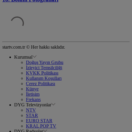
startv.com.tr © Her hakkı saklıdır.
Kurumsal
Doğuş Yayın Grubu
İzleyici Temsilciliği
KVKK Politikası
Kullanım Koşulları
Çerez Politikası
Künye
İletişim
Frekans
DYG Televizyonlar
NTV
STAR
EURO STAR
KRAL POP TV
DYG Radyolar