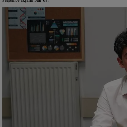
Perşembe akşamı Star’da!