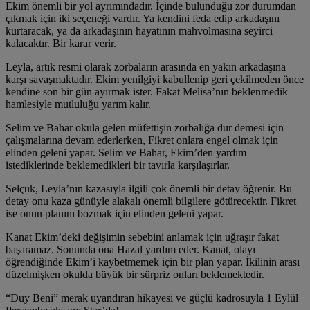
Ekim önemli bir yol ayrımındadır. İçinde bulunduğu zor durumdan
çıkmak için iki seçeneği vardır. Ya kendini feda edip arkadaşını
kurtaracak, ya da arkadaşının hayatının mahvolmasına seyirci
kalacaktır. Bir karar verir.
Leyla, artık resmi olarak zorbaların arasında en yakın arkadaşına
karşı savaşmaktadır. Ekim yenilgiyi kabullenip geri çekilmeden önce
kendine son bir gün ayırmak ister. Fakat Melisa’nın beklenmedik
hamlesiyle mutluluğu yarım kalır.
Selim ve Bahar okula gelen müfettişin zorbalığa dur demesi için
çalışmalarına devam ederlerken, Fikret onlara engel olmak için
elinden geleni yapar. Selim ve Bahar, Ekim’den yardım
istediklerinde beklemedikleri bir tavırla karşılaşırlar.
Selçuk, Leyla’nın kazasıyla ilgili çok önemli bir detay öğrenir. Bu
detay onu kaza günüyle alakalı önemli bilgilere götürecektir. Fikret
ise onun planını bozmak için elinden geleni yapar.
Kanat Ekim’deki değişimin sebebini anlamak için uğraşır fakat
başaramaz. Sonunda ona Hazal yardım eder. Kanat, olayı
öğrendiğinde Ekim’i kaybetmemek için bir plan yapar. İkilinin arası
düzelmişken okulda büyük bir sürpriz onları beklemektedir.
“Duy Beni” merak uyandıran hikayesi ve güçlü kadrosuyla
1 Eylül