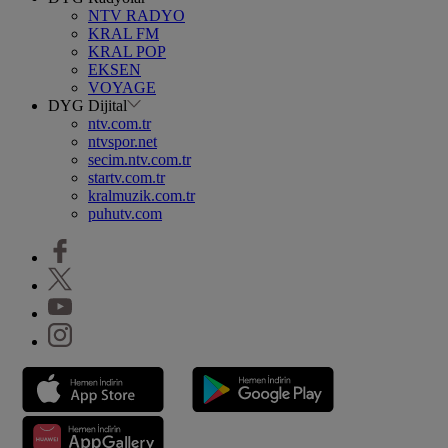
NTV RADYO
KRAL FM
KRAL POP
EKSEN
VOYAGE
DYG Dijital
ntv.com.tr
ntvspor.net
secim.ntv.com.tr
startv.com.tr
kralmuzik.com.tr
puhutv.com