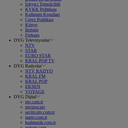
İzleyici Temsilciliği
KVKK Politikası
Kullanım Koşulları
Çerez Politikası
Künye
İletişim
Frekans
DYG Televizyonlar
NTV
STAR
EURO STAR
KRAL POP TV
DYG Radyolar
NTV RADYO
KRAL FM
KRAL POP
EKSEN
VOYAGE
DYG Dijital
ntv.com.tr
ntvspor.net
secim.ntv.com.tr
startv.com.tr
kralmuzik.com.tr
puhutv.com