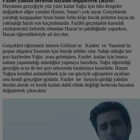
Fazilet yalıdan herkesin hayatını değiştirerek çıkıyor!
Hayatının gerçeğiyle yüz yüze kalan Yağız için tüm dengeler
değişirken diğer yandan Hazım, Sinan’ı yok sayar. Gerçeklerin
yarattığı kargaşadan fırsat bulan Selin köşe bucak polisten kaçsa da
yaklaştığı hazin son kaçınılmazdır. Fazilet geçmişinin karanlık
yüzleşmesini farkında olmadan Hazan’ın şahitliğinde yaparken,
Hazan öğrendikleriyle alt üst olur.
Gerçekleri öğrenmek isteyen Gökhan’ın Kudret ve Yasemin’in
peşine düşmesi Yasemin için büyük tehlike olur. Sahip olduğu her
şeyi kaybeden Yağız sona gelmişken, Fazilet kızları için bunca
zaman yapamadığı anneliğini yapmaya hazırken, Yağız öğrendiği
gerçeğin acısı ile her şeyi arkasında bırakmaya kararlıdır. Hazan
Yağıza kendini anlatabilmek için var gücüyle uğraşırken ayakları
onu kendi gerçeğine götürür. Fazilet ise hırsıyla girdiği yalıdan
dersini alarak ve kendi kızları dahil elinin değdiği herkesin hayatını
değiştirerek çıkacaktır.