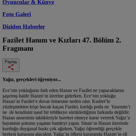
Oyuncular & Künye
Foto Galeri
Diziden
Haberler
Fazilet Hanım ve Kızları
47. Bölüm 2.
Fragmanı
Paylaş
Yağız, gerçekleri öğreniyor...
Ece’nin yokluğunu fark eden Hazan ve Fazilet ne yapacaklarını
şaşırmış halde Hazım’ın üzerine giderken, Ece’nin yokluğu
Hazan’ın Fazilet’e duvar örmesine neden olur. Kudret’le
yüzleşmekten köşe bucak kaçan Fazilet, kırdığı potla ne Yasemin’i
ne de kendisini nasıl bir tehlikeye sürüklediğinin farkında değildir.
Hazan annesinin taktikleriyle hareket etmeye karar vererek Yağız’a
hayatının şokunu yaşatan hamleyi yapar. Sinan’ın Hazan üzerinde
kurduğu duygusal baskı çok ağırken, Yağız öğrendiği gerçekle
herkesi karşısına alacaktır. Yağız’ın öfkesi karşısında Hazım’ın eli