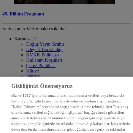
45. Bölüm Fragmanı
startv.com.tr © Her hakkı saklıdır.
Kurumsal
Doğuş Yayın Grubu
İzleyici Temsilciliği
KVKK Politikası
Kullanım Koşulları
Çerez Politikası
Künye
İletişim
Frekans
Gizliliğinizi Önemsiyoruz
DYG Televizyonlar
NTV
Biz ve
1017
iş ortaklarımız, cihazınızda tarama verileri veya benzersiz
STAR
tanımlayıcılar gibi kişisel verileri depolar ve bunlara erişim sağlarız.
EURO STAR
"Kabul Ediyorum" seçeneğini seçtiğinizde izleme teknolojileri "biz ve iş
KRAL POP TV
ortaklarımız verileri sağlamak için işliyoruz" başlığı altında gösterilen
DYG Radyolar
amaçları desteklerken, "Tümünü Reddet" seçeneğini seçtiğinizde veya
NTV RADYO
onayınızı geri çektiğinizde bu teknoloji devre dışı kalacaktır. İzleyicilerin
KRAL FM
KRAL POP
devre dışı bırakılması durumunda, gördüğünüz bazı içerik ve reklamlar