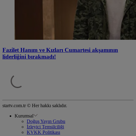
Fazilet Hanım ve Kızları Cumartesi akşamının
liderliğini bırakmadı!
startv.com.tr © Her hakkı saklıdır.
Kurumsal
Doğuş Yayın Grubu
İzleyici Temsilciliği
KVKK Politikası