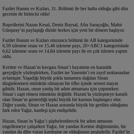
Fazilet Hanım ve Kızları, 31. Bölümü ile her hafta olduğu gibi dün
gecenin de birincisi oldu!
Başrollerini Nazan Kesal, Deniz Baysal, Afra Saraçoğlu, Mahir
Günşıray’ın paylaştığı dizide herkes için yeni bir dönem başlıyor.
Fazilet Hanım ve Kızları otuzuncu bölümü ile AB kategorisinde
6,59 izlenme oranı ve 15,46 izlenme payı, 20+ABC1 kategorisinde
6,62 izlenme oranı ve 14,84 izlenme payı ile en çok izlenen yapım
oldu.
Kerime ve Hazan’ın kavgası Sinan’ı hayatının en karanlık
gerçeğiyle yüzleştirirken, Fazilet ise Yasemin’i en zayıf noktasından
avlamıştır. Yaşadığı büyük şokla tamamen dağılan Sinan
dizginlenmesi mümkün olmayan bir öfke içinde serseri mayın
gibidir. Hazan, onun yanlış bir adım atmaması için çırpınırken
Sinan’ı zapt etmesi mümkün değildir. Hazım’la yüzleşmeye kararlı
olan Sinan’ın gösterdiği tepki büyük bir kaosun başlangıcı olur.
Diğer yanda, Sinan ve Hazan arasında büyük bir gerilim olduğunu
fark eden Yağız, kardeşi için endişelidir.
Hazan, Sinan’ın Yağız’ı şüphelendirecek bir adım atmasını
engellemeye çalışırken Yağız, bir yandan Kerime düğümünün, bir
yandan da dibe vuran kardeşine ne olduğunun peşindedir. Fazilet’in