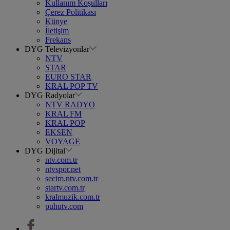
Kullanım Koşulları
Çerez Politikası
Künye
İletişim
Frekans
DYG Televizyonlar
NTV
STAR
EURO STAR
KRAL POP TV
DYG Radyolar
NTV RADYO
KRAL FM
KRAL POP
EKSEN
VOYAGE
DYG Dijital
ntv.com.tr
ntvspor.net
secim.ntv.com.tr
startv.com.tr
kralmuzik.com.tr
puhutv.com