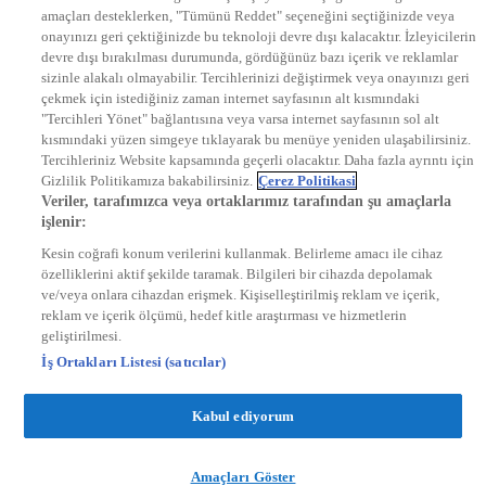
amaçları desteklerken, "Tümünü Reddet" seçeneğini seçtiğinizde veya
NTV RADYO
onayınızı geri çektiğinizde bu teknoloji devre dışı kalacaktır. İzleyicilerin
KRAL FM
KRAL POP
devre dışı bırakılması durumunda, gördüğünüz bazı içerik ve reklamlar
EKSEN
sizinle alakalı olmayabilir. Tercihlerinizi değiştirmek veya onayınızı geri
VOYAGE
çekmek için istediğiniz zaman internet sayfasının alt kısmındaki
DYG Dijital
"Tercihleri Yönet" bağlantısına veya varsa internet sayfasının sol alt
ntv.com.tr
kısmındaki yüzen simgeye tıklayarak bu menüye yeniden ulaşabilirsiniz.
ntvspor.net
Tercihleriniz Website kapsamında geçerli olacaktır. Daha fazla ayrıntı için
secim.ntv.com.tr
Gizlilik Politikamıza bakabilirsiniz.
Çerez Politikasi
startv.com.tr
Veriler, tarafımızca veya ortaklarımız tarafından şu amaçlarla
kralmuzik.com.tr
işlenir:
puhutv.com
Kesin coğrafi konum verilerini kullanmak. Belirleme amacı ile cihaz
özelliklerini aktif şekilde taramak. Bilgileri bir cihazda depolamak
ve/veya onlara cihazdan erişmek. Kişiselleştirilmiş reklam ve içerik,
reklam ve içerik ölçümü, hedef kitle araştırması ve hizmetlerin
geliştirilmesi.
İş Ortakları Listesi (satıcılar)
Kabul ediyorum
Amaçları Göster