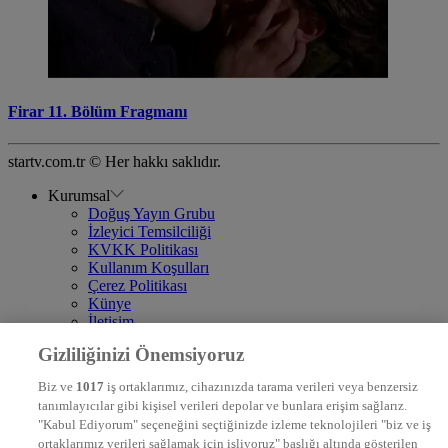
Firar 11. Bölüm Fragmanı
startv.com.tr © Her hakkı saklıdır.
Kurumsal
Doğuş Yayın Grubu
İzleyici Temsilciliği
KVKK Politikası
Kullanım Koşulları
Çerez Politikası
Künye
İletişim
Frekans
Gizliliğinizi Önemsiyoruz
DYG Televizyonlar
NTV
Biz ve
1017
iş ortaklarımız, cihazınızda tarama verileri veya benzersiz
STAR
tanımlayıcılar gibi kişisel verileri depolar ve bunlara erişim sağlarız.
EURO STAR
"Kabul Ediyorum" seçeneğini seçtiğinizde izleme teknolojileri "biz ve iş
KRAL POP TV
ortaklarımız verileri sağlamak için işliyoruz" başlığı altında gösterilen
DYG Radyolar