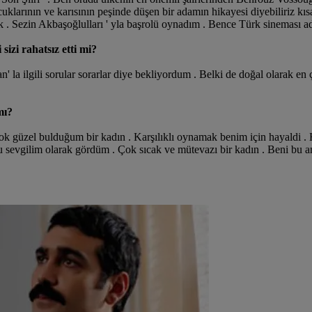
cuklarının ve karısının peşinde düşen bir adamın hikayesi diyebiliriz kısac
k . Sezin Akbaşoğlulları ' yla başrolü oynadım . Bence Türk sineması adı
sizi rahatsız etti mi?
' la ilgili sorular sorarlar diye bekliyordum . Belki de doğal olarak en 
mı?
 çok güzel bulduğum bir kadın . Karşılıklı oynamak benim için hayald
vgilim olarak gördüm . Çok sıcak ve mütevazı bir kadın . Beni bu anl