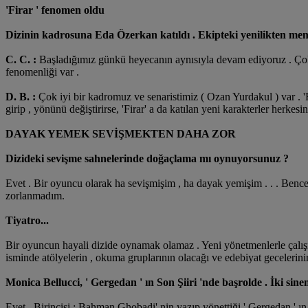
'Firar ' fenomen oldu
Dizinin kadrosuna Eda Özerkan katıldı . Ekipteki yenilikten 
C. C. :
Başladığımız günkü heyecanın aynısıyla devam ediyoruz . Çok iy
fenomenliği var .
D. B. :
Çok iyi bir kadromuz ve senaristimiz ( Ozan Yurdakul ) var . 'Fi
girip , yönünü değiştirirse, 'Firar' a da katılan yeni karakterler herkesin 
DAYAK YEMEK SEVİŞMEKTEN DAHA ZOR
Dizideki sevişme sahnelerinde doğaçlama mı oynuyorsunuz ?
Evet . Bir oyuncu olarak ha sevişmişim , ha dayak yemişim . . . Benc
zorlanmadım.
Tiyatro...
Bir oyuncun hayali dizide oynamak olamaz . Yeni yönetmenlerle çalışm
isminde atölyelerin , okuma gruplarının olacağı ve edebiyat gecelerinin
Monica Bellucci, ' Gergedan ' ın Son Şiiri 'nde başrolde . İki sine
Evet . Birincisi ; Bahman Ghobadi' nin yazıp yönettiği ' Gergedan ' ı