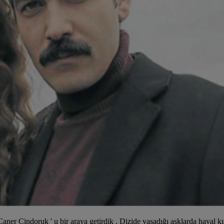
la Caner Cindoruk ' u bir araya getirdik . Dizide yaşadığı aşklarda hayal