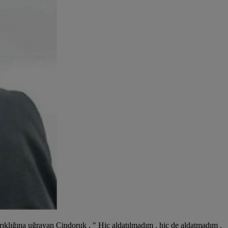
 kırıklığına uğrayan Cindoruk , " Hiç aldatılmadım , hiç de aldatmadım .