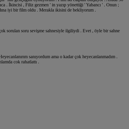
a . İkincisi , Filiz gezmen ' in yazıp yönettiği ' Yabancı ' . Onun ;
na iyi bir film oldu . Merakla ikisini de bekliyorum .
çok sorulan soru sevişme sahnesiyle ilgiliydi . Evet , öyle bir sahne
i . Heyecanlanırım sanıyordum ama o kadar çok heyecanlanmadım .
amda cok rahatlattı .