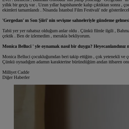
yıllık bir geçiş var . Uzun yıllar hapishanede kalıp çıktıktan sonra , ço
ekimleri tamamlandı . Nisanda İstanbul Film Festivali' nde gösterilece
'Gergedan' ın Son Şiiri' nin sevişme sahneleriyle gündeme gelmesi 
Tabii yer yer rahatsız olduğum anlar oldu . Çünkü filmle ilgili , Bahman
çektik . Ben de izlemedim , merakla bekliyorum.
Monica Belluci ' yle oynamak nasıl bir duygu? Heyecanlandınız 
Monica Belluci çocukluğumdan beri takip ettiğim , çok yetenekli ve
Çünkü oynadığım adamın karakterine büründüğüm andan itibaren onu se
Milliyet Cadde
Diğer Haberler