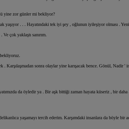
ü yine zor günler mi bekliyor?
ak yaşıyor . . . Hayatındaki tek iyi şey , oğlunun iyileşiyor olması . Yen
. Ve çok yaklaştı sanırım.
 bekliyoruz.
cek . Karşılaşmadan sonra olaylar yine karışacak bence. Gönül, Nadir ' in
atımızda da öyledir ya . Bir aşk bittiği zaman hayata küseriz , bir dah
 delikanlıca yaşamayı tercih ederim. Karşımdaki insanlara da böyle bir 