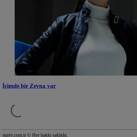
İçimde bir Zeyna var
startv.com.tr © Her hakkı saklıdır.