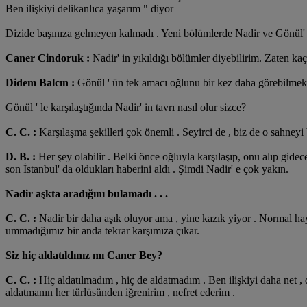
Ben ilişkiyi delikanlıca yaşarım " diyor
Dizide başınıza gelmeyen kalmadı . Yeni bölümlerde Nadir ve Gönül' 
Caner Cindoruk :
Nadir' in yıkıldığı bölümler diyebilirim. Zaten kaç
Didem Balcın :
Gönül ' ün tek amacı oğlunu bir kez daha görebilmek 
Gönül ' le karşılaştığında Nadir' in tavrı nasıl olur sizce?
C. C. :
Karşılaşma şekilleri çok önemli . Seyirci de , biz de o sahneyi
D. B. :
Her şey olabilir . Belki önce oğluyla karşılaşıp, onu alıp gide
son İstanbul' da oldukları haberini aldı . Şimdi Nadir' e çok yakın.
Nadir aşkta aradığını bulamadı . . .
C. C. :
Nadir bir daha aşık oluyor ama , yine kazık yiyor . Normal hay
ummadığımız bir anda tekrar karşımıza çıkar.
Siz hiç aldatıldınız mı Caner Bey?
C. C. :
Hiç aldatılmadım , hiç de aldatmadım . Ben ilişkiyi daha net ,
aldatmanın her türlüsünden iğrenirim , nefret ederim .