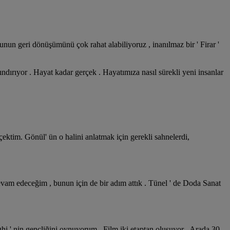
nun geri dönüşümünü çok rahat alabiliyoruz , inanılmaz bir ' Firar '
rındırıyor . Hayat kadar gerçek . Hayatımıza nasıl sürekli yeni insanlar
ktim. Gönül' ün o halini anlatmak için gerekli sahnelerdi,
vam edeceğim , bunun için de bir adım attık . Tünel ' de Doda Sanat
hi ' nin gençliğini oynuyorum . Film iki etaptan oluşuyor . Arada 30