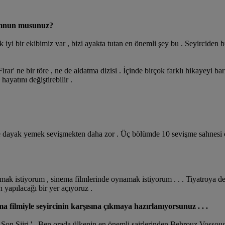
memnun musunuz?
i bir ekibimiz var , bizi ayakta tutan en önemli şey bu . Seyirciden bu
rar' ne bir töre , ne de aldatma dizisi . İçinde birçok farklı hikayeyi ba
hayatını değiştirebilir .
e dayak yemek sevişmekten daha zor . Üç bölümde 10 sevişme sahnesi çe
ak istiyorum , sinema filmlerinde oynamak istiyorum . . . Tiyatroya de
 yapılacağı bir yer açıyoruz .
ma filmiyle seyircinin karşısına çıkmaya hazırlanıyorsunuz . . .
n Son Şiiri ' . Ben orada ülkenin en önemli şairlerinden Behrouz Vossoug