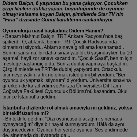
Didem Balçın, 6 yaşından bu yana çalışıyor. Çocukken
çizgi filmlere dublaj yapan, büyüdüğünde de oyuncu
olmayı kafasına koyan Balçın, şimdilerde Star TV’nin
“Firar” dizisinde Gönül karakterini canlandırıyor.
Oyunculuğa nasıl başladınız Didem Hanım?
- Babam Mahmut Balçın, TRT Ankara Radyosu’nda baş
spikerdi. O, ablamla benim TRT Çocuk Radyosu’nda
olmamızı istiyordu. Ablam sınava girdi ama kazanamadı.
Benim şansıma, bir daha sınav yapıldı. 6 yaşındayken bu 10
aşamalı hayli zor sınavı kazandım. “Çocuk Saati”, benim için
mesleğe başlangıç oldu. Sonra dublaj yapmaya başladım.
Çizgi filmlerde ve TRT’de dublaj yapıyordum. Ortaokulu
bitirmeye yakın, artık ne olmak istediğimi biliyordum. “Ben
oyunculuk yapmak istiyorum” diyordum. Üniversite sınavına
girerken de kararlıydım ve Ankara Üniversitesi Dil Tarih
Coğrafya Fakültesi Oyunculuk Bölümü’nü kazandım. Okul
bitince İstanbul’a geldim.
İstanbul’a dizilerde rol almak amacıyla mı geldiniz, yoksa
bir teklif üzerine mi?
- Bir teklifle geldim. “Dizi oyuncusu olacağım, sinemada
oynayacağım” diye bir hayal kurmuyordum. Hâlâ da aynı
düşüncedeyim. Oyuncu her yerde oyuncu. Seslendirmede
de, sinemada da, tiyatroda da...