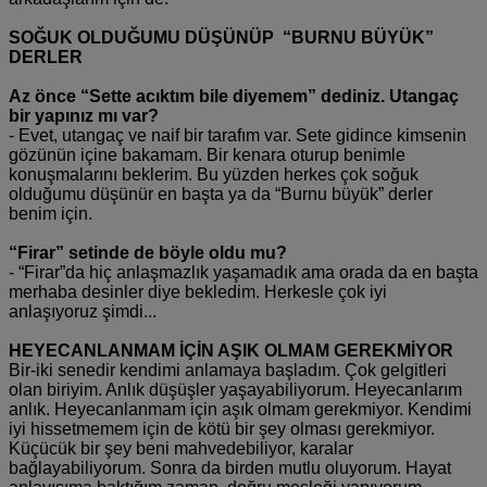
SOĞUK OLDUĞUMU DÜŞÜNÜP “BURNU BÜYÜK”
DERLER
Az önce “Sette acıktım bile diyemem” dediniz. Utangaç
bir yapınız mı var?
- Evet, utangaç ve naif bir tarafım var. Sete gidince kimsenin
gözünün içine bakamam. Bir kenara oturup benimle
konuşmalarını beklerim. Bu yüzden herkes çok soğuk
olduğumu düşünür en başta ya da “Burnu büyük” derler
benim için.
“Firar” setinde de böyle oldu mu?
- “Firar”da hiç anlaşmazlık yaşamadık ama orada da en başta
merhaba desinler diye bekledim. Herkesle çok iyi
anlaşıyoruz şimdi...
HEYECANLANMAM İÇİN AŞIK OLMAM GEREKMİYOR
Bir-iki senedir kendimi anlamaya başladım. Çok gelgitleri
olan biriyim. Anlık düşüşler yaşayabiliyorum. Heyecanlarım
anlık. Heyecanlanmam için aşık olmam gerekmiyor. Kendimi
iyi hissetmemem için de kötü bir şey olması gerekmiyor.
Küçücük bir şey beni mahvedebiliyor, karalar
bağlayabiliyorum. Sonra da birden mutlu oluyorum. Hayat