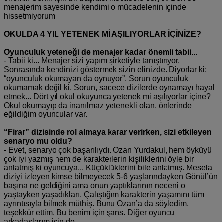
menajerim sayesinde kendimi o mücadelenin içinde
hissetmiyorum.
OKULDA 4 YIL YETENEK Mİ AŞILIYORLAR İÇİNİZE?
Oyunculuk yeteneği de menajer kadar önemli tabii...
- Tabii ki... Menajer sizi yapım şirketiyle tanıştırıyor.
Sonrasında kendinizi göstermek sizin elinizde. Diyorlar ki;
“oyunculuk okumayan da oynuyor”. Sorun oyunculuk
okumamak değil ki. Sorun, sadece dizilerde oynamayı hayal
etmek... Dört yıl okul okuyunca yetenek mi aşılıyorlar içine?
Okul okumayıp da inanılmaz yetenekli olan, önlerinde
eğildiğim oyuncular var.
“Firar” dizisinde rol almaya karar verirken, sizi etkileyen
senaryo mu oldu?
- Evet, senaryo çok başarılıydı. Ozan Yurdakul, hem öyküyü
çok iyi yazmış hem de karakterlerin kişiliklerini öyle bir
anlatmış ki oyuncuya... Küçüklüklerini bile anlatmış. Mesela
diziyi izleyen kimse bilmeyecek 5-6 yaşlarındayken Gönül’ün
başına ne geldiğini ama onun yaptıklarının nedeni o
yaştayken yaşadıkları. Çalıştığım karakterin yaşamını tüm
ayrıntısıyla bilmek müthiş. Bunu Ozan’a da söyledim,
teşekkür ettim. Bu benim için şans. Diğer oyuncu
arkadaşlarım için de.