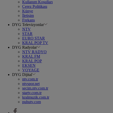
Kullanım Koşulları
Çerez Politikası
Künye
İletişim
Frekans
DYG Televizyonlar
NTV
STAR
EURO STAR
KRAL POP TV
DYG Radyolar
NTV RADYO
KRAL FM
KRAL POP
EKSEN
VOYAGE
DYG Dijital
ntv.com.tr
ntvspor.net
secim.ntv.com.tr
startv.com.tr
kralmuzik.com.tr
puhutv.com