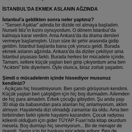
İSTANBUL’DA EKMEK ASLANIN AĞZINDA
İstanbul’a geldikten sonra neler yaptınız?
- “Serseri Aşıklar” adında bir dizide rol almaya başladım.
Nurseli İdiz’in kızını oynuyordum. O dönem İstanbul’da
kalmaya karar verdim. Ama Ankara’da da drama dersleri
vermeye başlamıştım. Uzun süre iki şehir arasında gidip
geldim. İstanbul başlarda bana çok yorucu geldi. Burada
ekmek aslanın ağzında. Ankara’da da diziler çekiliyor ama
İstanbul piyasası farklı. Burada herkes bir mücadele içinde.
Tamam, setlere küçük yaştan beri girip çıkıyordum ama ben
“Acıktım” bile diyemem. Öyle olunca, biraz zorluk yaşadım.
Şimdi o mücadelenin içinde hissediyor musunuz
kendinizi?
- Açıkçası hiç hissetmiyorum. Ben şanslı görüyorum kendimi.
Küçük yaştan beri çalıştığım için hiç boş durmadım. Ailemden
de hiç para almadım. Erkek çocuğu gibiydim. Şu anda yaşı
30 olup da babasından para alanları hiç anlamıyorum, aklım
almıyor. Hayatımda dizi olmadığı zamanlar da oldu. Ama ben
birbirinden farklı işlerle hayatımı kazandım. Çocuk radyosu
kökenli olduğum için gider TÜYAP Fuarı’nda kitap okurdum
mesela. Boş durmayı hiç sevmiyorum... Bir de menajer de
önemli. Senin için bir başkası mücadele ediyor. Ben de