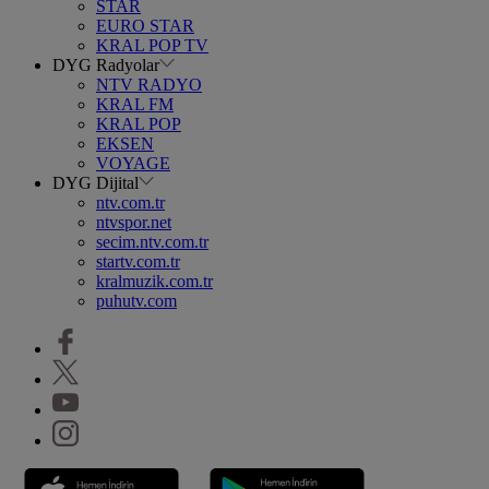
STAR
EURO STAR
KRAL POP TV
DYG Radyolar
NTV RADYO
KRAL FM
KRAL POP
EKSEN
VOYAGE
DYG Dijital
ntv.com.tr
ntvspor.net
secim.ntv.com.tr
startv.com.tr
kralmuzik.com.tr
puhutv.com