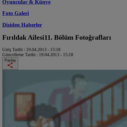
Oyuncular & Künye
Foto Galeri
Diziden
Haberler
Fırıldak Ailesi
11. Bölüm Fotoğrafları
Giriş Tarihi :
19.04.2013 - 15:18
Güncelleme Tarihi :
19.04.2013 - 15:18
Paylaş