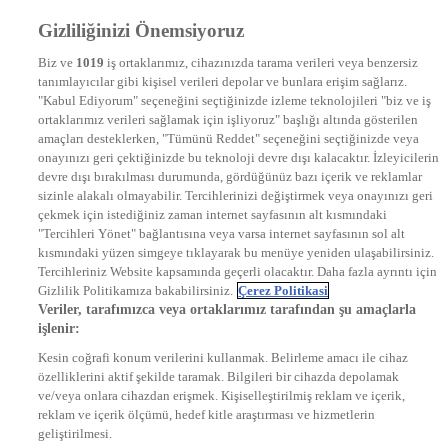
Frekans
Gizliliğinizi Önemsiyoruz
DYG Televizyonlar
NTV
Biz ve
1019
iş ortaklarımız, cihazınızda tarama verileri veya benzersiz
STAR
tanımlayıcılar gibi kişisel verileri depolar ve bunlara erişim sağlarız.
EURO STAR
"Kabul Ediyorum" seçeneğini seçtiğinizde izleme teknolojileri "biz ve iş
KRAL POP TV
ortaklarımız verileri sağlamak için işliyoruz" başlığı altında gösterilen
DYG Radyolar
amaçları desteklerken, "Tümünü Reddet" seçeneğini seçtiğinizde veya
NTV RADYO
onayınızı geri çektiğinizde bu teknoloji devre dışı kalacaktır. İzleyicilerin
KRAL FM
KRAL POP
devre dışı bırakılması durumunda, gördüğünüz bazı içerik ve reklamlar
EKSEN
sizinle alakalı olmayabilir. Tercihlerinizi değiştirmek veya onayınızı geri
VOYAGE
çekmek için istediğiniz zaman internet sayfasının alt kısmındaki
DYG Dijital
"Tercihleri Yönet" bağlantısına veya varsa internet sayfasının sol alt
ntv.com.tr
kısmındaki yüzen simgeye tıklayarak bu menüye yeniden ulaşabilirsiniz.
ntvspor.net
Tercihleriniz Website kapsamında geçerli olacaktır. Daha fazla ayrıntı için
secim.ntv.com.tr
Gizlilik Politikamıza bakabilirsiniz.
Çerez Politikasi
startv.com.tr
Veriler, tarafımızca veya ortaklarımız tarafından şu amaçlarla
kralmuzik.com.tr
işlenir:
puhutv.com
Kesin coğrafi konum verilerini kullanmak. Belirleme amacı ile cihaz
özelliklerini aktif şekilde taramak. Bilgileri bir cihazda depolamak
ve/veya onlara cihazdan erişmek. Kişiselleştirilmiş reklam ve içerik,
reklam ve içerik ölçümü, hedef kitle araştırması ve hizmetlerin
geliştirilmesi.