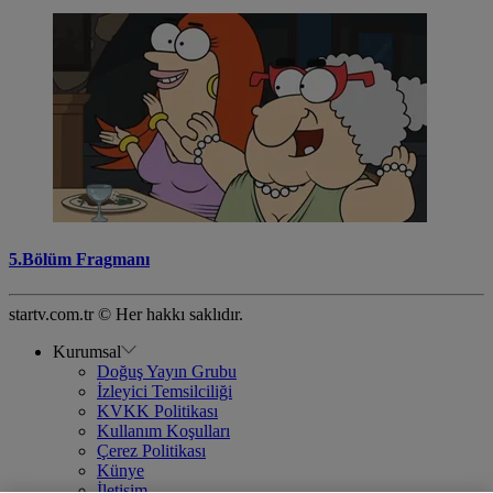
5.Bölüm Fragmanı
startv.com.tr © Her hakkı saklıdır.
Kurumsal
Doğuş Yayın Grubu
İzleyici Temsilciliği
KVKK Politikası
Kullanım Koşulları
Çerez Politikası
Künye
İletişim