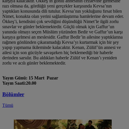
karşıya kalacaktır. Ökkeş’in gönlü annesinin cezaevine girmesine
razı olmasa da, gördüğü yeni gerçekler karşısında Kevsa’nın
yaptıkları konusunda dili tutulur. Kevsa’nın yokluğunu fırsat bilen
Nimet, konakta olan yerini sağlamlaştırma hamlelerine devam eder.
Ökkeş’i, kendisini çok sevdiğini düşündüğü Nimet’le ilgili zorlu
sınavlar ve günler beklemektedir. Güçlü olmak için Gaffur’un
yanında olmayı seçen Müslüm yüzünden Bedir ve Gaffur’un karşı
karşıya gelmesi an meslesidir. Gaffur Bedir’in ailesine yaptıklarına
rağmen gönlünden çıkaramadığı Kevsa’yı kurtarmak için bir şey
yapıp yapmama ikileminde kalacaktır. Kenan, Zülüf’ün annesi ve
ailesi için son gücüyle savaşırken hiç beklemediği bir haberle
derinden sarsılır. Bu aldıkları haberle Zülüf ve Kenan’ı yeniden
zorlu ve acılı günler beklemektedir.
Yayın Günü: 15 Mart Pazar
Yayın Saati:20.00
Bölümler
Tümü