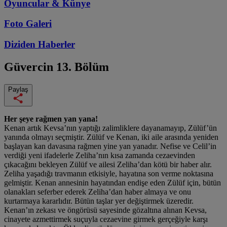
Oyuncular & Künye
Foto Galeri
Diziden
Haberler
Güvercin
13. Bölüm
Paylaş
Her şeye rağmen yan yana!
Kenan artık Kevsa’nın yaptığı zalimliklere dayanamayıp, Zülüf’ün
yanında olmayı seçmiştir. Zülüf ve Kenan, iki aile arasında yeniden
başlayan kan davasına rağmen yine yan yanadır. Nefise ve Celil’in
verdiği yeni ifadelerle Zeliha’nın kısa zamanda cezaevinden
çıkacağını bekleyen Zülüf ve ailesi Zeliha’dan kötü bir haber alır.
Zeliha yaşadığı travmanın etkisiyle, hayatına son verme noktasına
gelmiştir. Kenan annesinin hayatından endişe eden Zülüf için, bütün
olanakları seferber ederek Zeliha’dan haber almaya ve onu
kurtarmaya kararlıdır. Bütün taşlar yer değiştirmek üzeredir.
Kenan’ın zekası ve öngörüsü sayesinde gözaltına alınan Kevsa,
cinayete azmettirmek suçuyla cezaevine girmek gerçeğiyle karşı