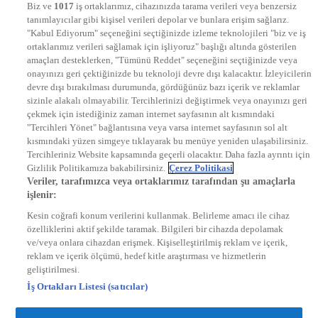
Biz ve
1017
iş ortaklarımız, cihazınızda tarama verileri veya benzersiz
STAR
tanımlayıcılar gibi kişisel verileri depolar ve bunlara erişim sağlarız.
EURO STAR
"Kabul Ediyorum" seçeneğini seçtiğinizde izleme teknolojileri "biz ve iş
KRAL POP TV
ortaklarımız verileri sağlamak için işliyoruz" başlığı altında gösterilen
DYG Radyolar
amaçları desteklerken, "Tümünü Reddet" seçeneğini seçtiğinizde veya
NTV RADYO
onayınızı geri çektiğinizde bu teknoloji devre dışı kalacaktır. İzleyicilerin
KRAL FM
KRAL POP
devre dışı bırakılması durumunda, gördüğünüz bazı içerik ve reklamlar
EKSEN
sizinle alakalı olmayabilir. Tercihlerinizi değiştirmek veya onayınızı geri
VOYAGE
çekmek için istediğiniz zaman internet sayfasının alt kısmındaki
DYG Dijital
"Tercihleri Yönet" bağlantısına veya varsa internet sayfasının sol alt
ntv.com.tr
kısmındaki yüzen simgeye tıklayarak bu menüye yeniden ulaşabilirsiniz.
ntvspor.net
Tercihleriniz Website kapsamında geçerli olacaktır. Daha fazla ayrıntı için
secim.ntv.com.tr
Gizlilik Politikamıza bakabilirsiniz.
Çerez Politikasi
startv.com.tr
Veriler, tarafımızca veya ortaklarımız tarafından şu amaçlarla
kralmuzik.com.tr
işlenir:
puhutv.com
Kesin coğrafi konum verilerini kullanmak. Belirleme amacı ile cihaz
özelliklerini aktif şekilde taramak. Bilgileri bir cihazda depolamak
ve/veya onlara cihazdan erişmek. Kişiselleştirilmiş reklam ve içerik,
reklam ve içerik ölçümü, hedef kitle araştırması ve hizmetlerin
geliştirilmesi.
İş Ortakları Listesi (satıcılar)