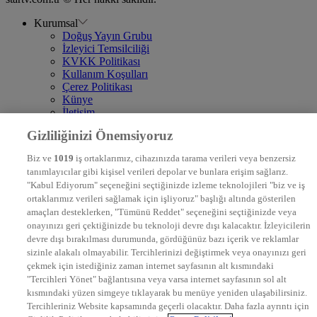
Kurumsal
Doğuş Yayın Grubu
İzleyici Temsilciliği
KVKK Politikası
Kullanım Koşulları
Çerez Politikası
Künye
İletişim
Frekans
Gizliliğinizi Önemsiyoruz
DYG Televizyonlar
NTV
Biz ve
1019
iş ortaklarımız, cihazınızda tarama verileri veya benzersiz
STAR
tanımlayıcılar gibi kişisel verileri depolar ve bunlara erişim sağlarız.
EURO STAR
"Kabul Ediyorum" seçeneğini seçtiğinizde izleme teknolojileri "biz ve iş
KRAL POP TV
ortaklarımız verileri sağlamak için işliyoruz" başlığı altında gösterilen
DYG Radyolar
amaçları desteklerken, "Tümünü Reddet" seçeneğini seçtiğinizde veya
NTV RADYO
onayınızı geri çektiğinizde bu teknoloji devre dışı kalacaktır. İzleyicilerin
KRAL FM
devre dışı bırakılması durumunda, gördüğünüz bazı içerik ve reklamlar
KRAL POP
EKSEN
sizinle alakalı olmayabilir. Tercihlerinizi değiştirmek veya onayınızı geri
VOYAGE
çekmek için istediğiniz zaman internet sayfasının alt kısmındaki
DYG Dijital
"Tercihleri Yönet" bağlantısına veya varsa internet sayfasının sol alt
ntv.com.tr
kısmındaki yüzen simgeye tıklayarak bu menüye yeniden ulaşabilirsiniz.
ntvspor.net
Tercihleriniz Website kapsamında geçerli olacaktır. Daha fazla ayrıntı için
secim.ntv.com.tr