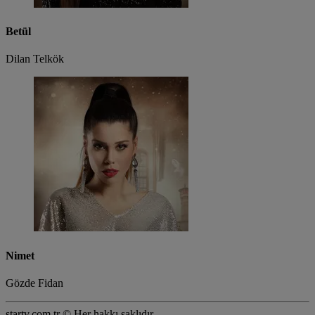
Betül
Dilan Telkök
Nimet
Gözde Fidan
startv.com.tr © Her hakkı saklıdır.