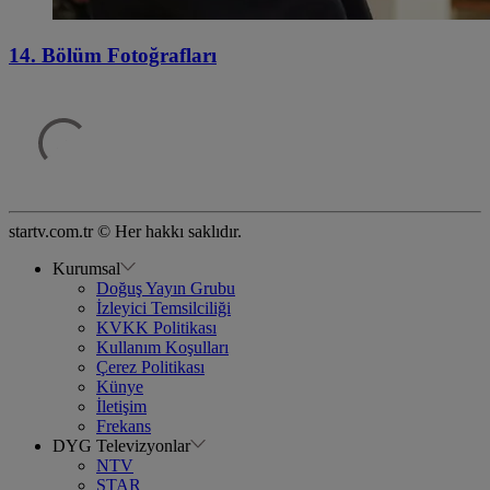
14. Bölüm Fotoğrafları
startv.com.tr © Her hakkı saklıdır.
Kurumsal
Doğuş Yayın Grubu
İzleyici Temsilciliği
KVKK Politikası
Kullanım Koşulları
Çerez Politikası
Künye
İletişim
Frekans
DYG Televizyonlar
NTV
STAR