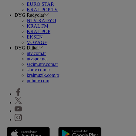
EURO STAR
KRAL POP TV
DYG Radyolar
NTV RADYO
KRAL FM
KRAL POP
EKSEN
VOYAGE
DYG Dijital
ntv.com.tr
ntvspor.net
secim.ntv.com.tr
startv.com.tr
kralmuzik.com.tr
puhutv.com