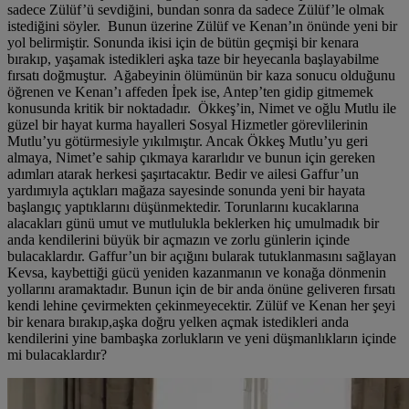
sadece Zülüf’ü sevdiğini, bundan sonra da sadece Zülüf’le olmak
istediğini söyler. Bunun üzerine Zülüf ve Kenan’ın önünde yeni bir
yol belirmiştir. Sonunda ikisi için de bütün geçmişi bir kenara
bırakıp, yaşamak istedikleri aşka taze bir heyecanla başlayabilme
fırsatı doğmuştur. Ağabeyinin ölümünün bir kaza sonucu olduğunu
öğrenen ve Kenan’ı affeden İpek ise, Antep’ten gidip gitmemek
konusunda kritik bir noktadadır. Ökkeş’in, Nimet ve oğlu Mutlu ile
güzel bir hayat kurma hayalleri Sosyal Hizmetler görevlilerinin
Mutlu’yu götürmesiyle yıkılmıştır. Ancak Ökkeş Mutlu’yu geri
almaya, Nimet’e sahip çıkmaya kararlıdır ve bunun için gereken
adımları atarak herkesi şaşırtacaktır. Bedir ve ailesi Gaffur’un
yardımıyla açtıkları mağaza sayesinde sonunda yeni bir hayata
başlangıç yaptıklarını düşünmektedir. Torunlarını kucaklarına
alacakları günü umut ve mutlulukla beklerken hiç umulmadık bir
anda kendilerini büyük bir açmazın ve zorlu günlerin içinde
bulacaklardır. Gaffur’un bir açığını bularak tutuklanmasını sağlayan
Kevsa, kaybettiği gücü yeniden kazanmanın ve konağa dönmenin
yollarını aramaktadır. Bunun için de bir anda önüne geliveren fırsatı
kendi lehine çevirmekten çekinmeyecektir. Zülüf ve Kenan her şeyi
bir kenara bırakıp,aşka doğru yelken açmak istedikleri anda
kendilerini yine bambaşka zorlukların ve yeni düşmanlıkların içinde
mi bulacaklardır?